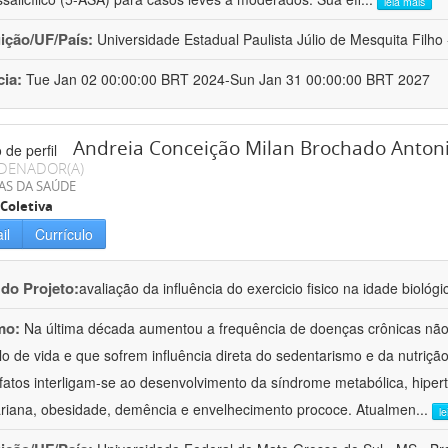
leia mais
uição/UF/País:
Universidade Estadual Paulista Júlio de Mesquita Filho -
cia:
Tue Jan 02 00:00:00 BRT 2024-Sun Jan 31 00:00:00 BRT 2027
Andreia Conceição Milan Brochado Antonio
DENADOR(A)
AS DA SAÚDE
Coletiva
il
Currículo
 do Projeto:
avaliação da influência do exercicio fisico na idade biológi
mo:
Na última década aumentou a frequência de doenças crônicas não 
ilo de vida e que sofrem influência direta do sedentarismo e da nutriç
fatos interligam-se ao desenvolvimento da síndrome metabólica, hiper
riana, obesidade, demência e envelhecimento prococe. Atualmen
...
l