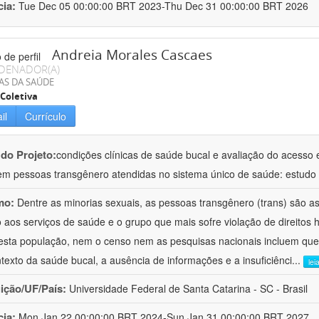
cia:
Tue Dec 05 00:00:00 BRT 2023-Thu Dec 31 00:00:00 BRT 2026
Andreia Morales Cascaes
DENADOR(A)
AS DA SAÚDE
Coletiva
il
Currículo
 do Projeto:
condições clínicas de saúde bucal e avaliação do acesso 
em pessoas transgênero atendidas no sistema único de saúde: estudo mul
mo:
Dentre as minorias sexuais, as pessoas transgênero (trans) são a
 aos serviços de saúde e o grupo que mais sofre violação de direitos
esta população, nem o censo nem as pesquisas nacionais incluem que
texto da saúde bucal, a ausência de informações e a insuficiênci
...
lei
uição/UF/País:
Universidade Federal de Santa Catarina - SC - Brasil
cia:
Mon Jan 22 00:00:00 BRT 2024-Sun Jan 31 00:00:00 BRT 2027