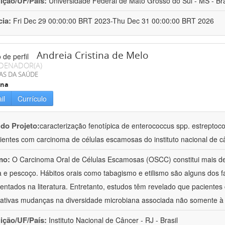
uição/UF/País:
Universidade Federal de Mato Grosso do Sul - MS - Bra
cia:
Fri Dec 29 00:00:00 BRT 2023-Thu Dec 31 00:00:00 BRT 2026
Andreia Cristina de Melo
DENADOR(A)
AS DA SAÚDE
ina
il
Currículo
 do Projeto:
caracterização fenotípica de enterococcus spp. estreptoco
ientes com carcinoma de células escamosas do instituto nacional de c
mo:
O Carcinoma Oral de Células Escamosas (OSCC) constitui mais d
 e pescoço. Hábitos orais como tabagismo e etilismo são alguns dos fa
ntados na literatura. Entretanto, estudos têm revelado que pacient
icativas mudanças na diversidade microbiana associada não somente 
uição/UF/País:
Instituto Nacional de Câncer - RJ - Brasil