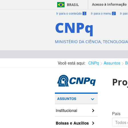
Acesso à informação
BRASIL
Ir para o conteúdo
1
Ir para o menu
2
Ir pa
CNPq
MINISTÉRIO DA CIÊNCIA, TECNOLOGI
Você está aqui:
CNPq
Assuntos
B
Pro
ASSUNTOS
Institucional
País
Bolsas e Auxílios