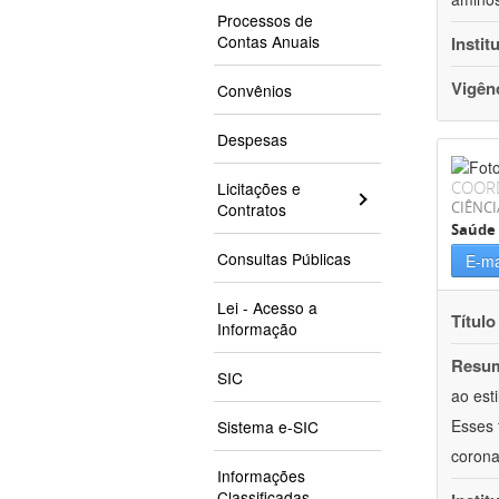
Processos de
Contas Anuais
Instit
Vigên
Convênios
Despesas
COOR
Licitações e
CIÊNCI
Contratos
Saúde 
Consultas Públicas
E-ma
Lei - Acesso a
Título
Informação
Resu
SIC
ao est
Esses 
Sistema e-SIC
corona
Informações
Classificadas