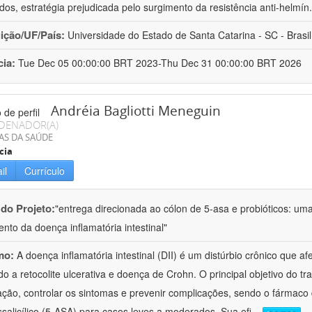
ados, estratégia prejudicada pelo surgimento da resistência anti-helmín
uição/UF/País:
Universidade do Estado de Santa Catarina - SC - Brasil
cia:
Tue Dec 05 00:00:00 BRT 2023-Thu Dec 31 00:00:00 BRT 2026
Andréia Bagliotti Meneguin
DENADOR(A)
AS DA SAÚDE
cia
il
Currículo
 do Projeto:
"entrega direcionada ao cólon de 5-asa e probióticos: u
ento da doença inflamatória intestinal"
mo:
A doença inflamatória intestinal (DII) é um distúrbio crônico que afe
ndo a retocolite ulcerativa e doença de Crohn. O principal objetivo do t
ação, controlar os sintomas e prevenir complicações, sendo o fármaco 
salicílico (5-ASA) para casos leves a moderados. Sua efi
...