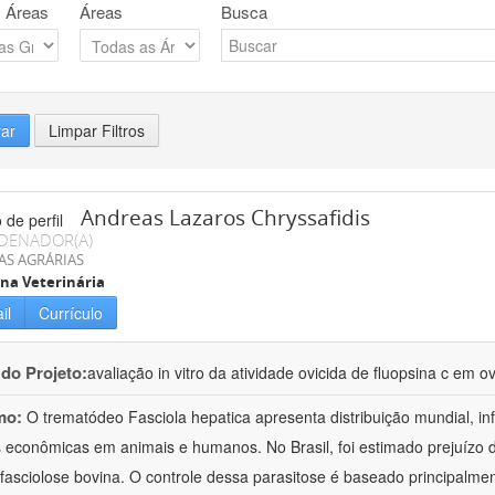
 Áreas
Áreas
Busca
rar
Limpar Filtros
Andreas Lazaros Chryssafidis
DENADOR(A)
AS AGRÁRIAS
na Veterinária
il
Currículo
 do Projeto:
avaliação in vitro da atividade ovicida de fluopsina c em o
mo:
O trematódeo Fasciola hepatica apresenta distribuição mundial, i
 econômicas em animais e humanos. No Brasil, foi estimado prejuízo
fasciolose bovina. O controle dessa parasitose é baseado principalme