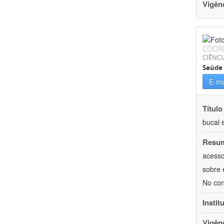
Vigên
COOR
CIÊNCI
Saúde 
E-ma
Título
bucal 
Resu
acesso
sobre 
No con
Instit
Vigên