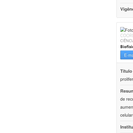
Vigên
COOR
CIÊNCI
Biofísi
E-ma
Título
prolif
Resu
de rec
aument
celula
Instit