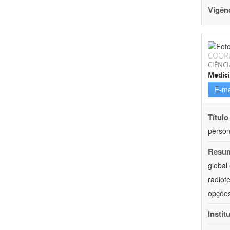
Vigên
COOR
CIÊNCI
Medic
E-ma
Título
person
Resu
global
radiot
opções
Instit