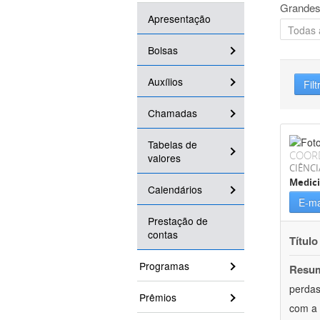
Grandes
Apresentação
Bolsas
Auxílios
Filt
Chamadas
Tabelas de
COOR
valores
CIÊNCI
Medici
Calendários
E-ma
Prestação de
contas
Título
Programas
Resu
perdas
Prêmios
com a 