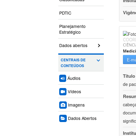
Instit
Vigên
PDTIC
Planejamento
Estratégico
COOR
Dados abertos
CIÊNCI
Medic
E-ma
CENTRAIS DE
CONTEÚDOS
Título
Áudios
de pac
Vídeos
Resu
cabeça
Imagens
docume
Dados Abertos
signif
Instit