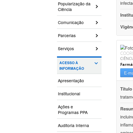
infect
Popularização da
Ciência
Instit
Comunicação
Vigên
Parcerias
Serviços
COOR
CIÊNCI
ACESSO À
Farmá
INFORMAÇÃO
E-ma
Apresentação
Título
Institucional
tratam
Ações e
Resu
Programas PPA
inclui
inflam
Auditoria Interna
aminos