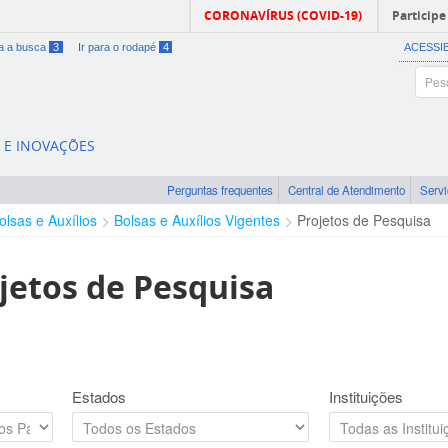
CORONAVÍRUS (COVID-19)
Participe
ra a busca
3
Ir para o rodapé
4
ACESSI
A E INOVAÇÕES
Perguntas frequentes
Central de Atendimento
Serv
olsas e Auxílios
Bolsas e Auxílios Vigentes
Projetos de Pesquisa
jetos de Pesquisa
Estados
Instituições