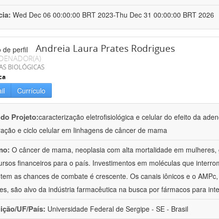
cia:
Wed Dec 06 00:00:00 BRT 2023-Thu Dec 31 00:00:00 BRT 2026
Andreia Laura Prates Rodrigues
DENADOR(A)
AS BIOLÓGICAS
ca
il
Currículo
 do Projeto:
caracterização eletrofisiológica e celular do efeito da ad
eração e ciclo celular em linhagens de câncer de mama
mo:
O câncer de mama, neoplasia com alta mortalidade em mulheres, 
ursos financeiros para o país. Investimentos em moléculas que interr
em as chances de combate é crescente. Os canais iônicos e o AMPc,
res, são alvo da indústria farmacêutica na busca por fármacos para in
uição/UF/País:
Universidade Federal de Sergipe - SE - Brasil