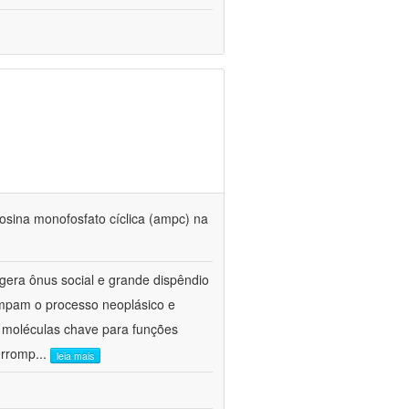
enosina monofosfato cíclica (ampc) na
gera ônus social e grande dispêndio
ompam o processo neoplásico e
 moléculas chave para funções
terromp
...
leia mais