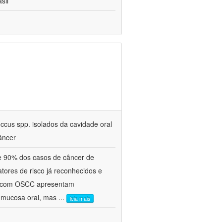
sil
ccus spp. isolados da cavidade oral
âncer
e 90% dos casos de câncer de
tores de risco já reconhecidos e
es com OSCC apresentam
à mucosa oral, mas
...
leia mais