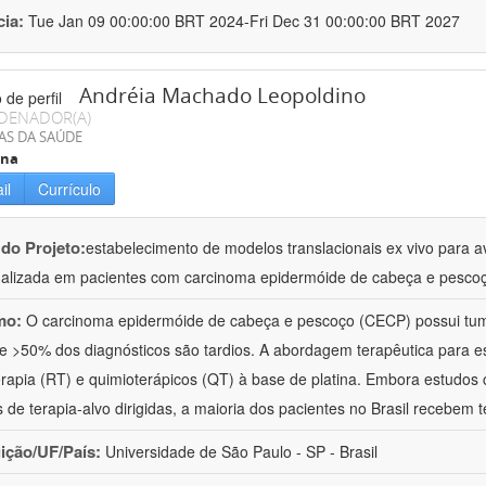
cia:
Tue Jan 09 00:00:00 BRT 2024-Fri Dec 31 00:00:00 BRT 2027
Andréia Machado Leopoldino
DENADOR(A)
AS DA SAÚDE
ina
il
Currículo
 do Projeto:
estabelecimento de modelos translacionais ex vivo para a
alizada em pacientes com carcinoma epidermóide de cabeça e pesco
mo:
O carcinoma epidermóide de cabeça e pescoço (CECP) possui tumo
 e >50% dos diagnósticos são tardios. A abordagem terapêutica para e
erapia (RT) e quimioterápicos (QT) à base de platina. Embora estudos 
 de terapia-alvo dirigidas, a maioria dos pacientes no Brasil recebem t
uição/UF/País:
Universidade de São Paulo - SP - Brasil