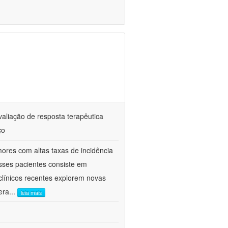
valiação de resposta terapêutica
ço
res com altas taxas de incidência
sses pacientes consiste em
clínicos recentes explorem novas
era
...
leia mais