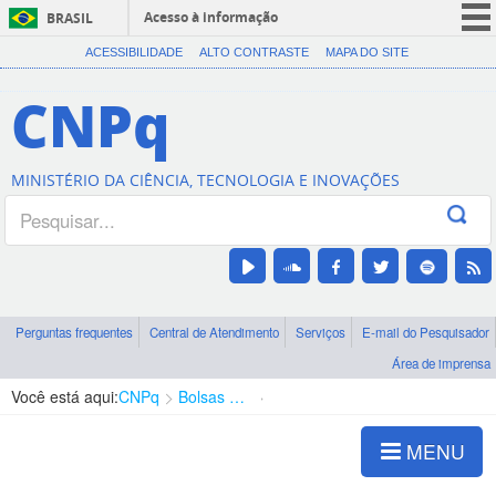
Acesso à informação
BRASIL
CORONAVÍRUS (COVID-19)
ACESSIBILIDADE
ALTO CONTRASTE
MAPA DO SITE
Participe
CNPq
Serviços
Legislação
MINISTÉRIO DA CIÊNCIA, TECNOLOGIA E INOVAÇÕES
Canais
Perguntas frequentes
Central de Atendimento
Serviços
E-mail do Pesquisador
Área de imprensa
Você está aqui:
CNPq
Bolsas e Auxílios Vigentes
Projetos de Pesquisa
MENU