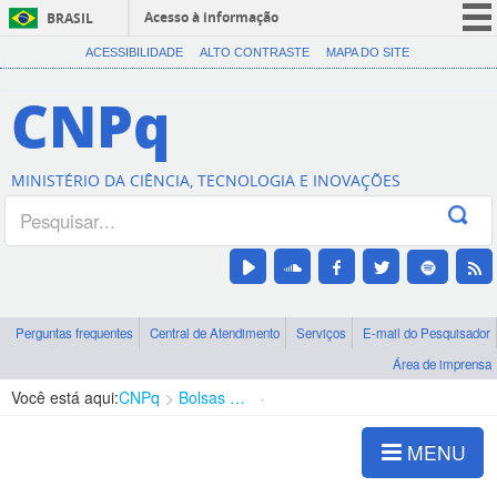
Acesso à informação
BRASIL
CORONAVÍRUS (COVID-19)
ACESSIBILIDADE
ALTO CONTRASTE
MAPA DO SITE
Participe
CNPq
Serviços
Legislação
MINISTÉRIO DA CIÊNCIA, TECNOLOGIA E INOVAÇÕES
Canais
Perguntas frequentes
Central de Atendimento
Serviços
E-mail do Pesquisador
Área de imprensa
Você está aqui:
CNPq
Bolsas e Auxílios Vigentes
Projetos de Pesquisa
MENU