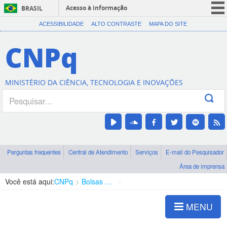
Acesso à informação
BRASIL
CORONAVÍRUS (COVID-19)
ACESSIBILIDADE
ALTO CONTRASTE
MAPA DO SITE
Participe
CNPq
Serviços
Legislação
MINISTÉRIO DA CIÊNCIA, TECNOLOGIA E INOVAÇÕES
Canais
Perguntas frequentes
Central de Atendimento
Serviços
E-mail do Pesquisador
Área de imprensa
Você está aqui:
CNPq
Bolsas e Auxílios Vigentes
Projetos de Pesquisa
MENU