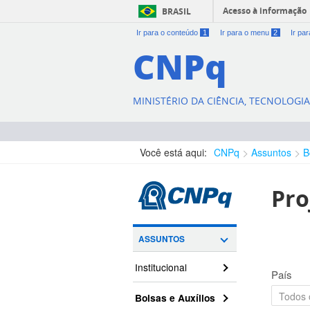
Acesso à informação
BRASIL
Ir para o conteúdo
1
Ir para o menu
2
Ir pa
CNPq
MINISTÉRIO DA CIÊNCIA, TECNOLOGI
Você está aqui:
CNPq
Assuntos
B
Pro
ASSUNTOS
Institucional
País
Bolsas e Auxílios