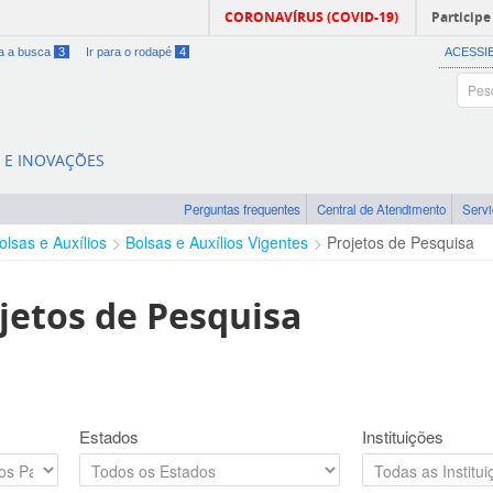
CORONAVÍRUS (COVID-19)
Participe
ra a busca
3
Ir para o rodapé
4
ACESSI
A E INOVAÇÕES
Perguntas frequentes
Central de Atendimento
Serv
olsas e Auxílios
Bolsas e Auxílios Vigentes
Projetos de Pesquisa
jetos de Pesquisa
Estados
Instituições