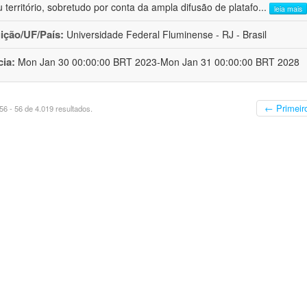
 território, sobretudo por conta da ampla difusão de platafo
...
leia mais
uição/UF/País:
Universidade Federal Fluminense - RJ - Brasil
cia:
Mon Jan 30 00:00:00 BRT 2023-Mon Jan 31 00:00:00 BRT 2028
← Primeir
6 - 56 de 4.019 resultados.