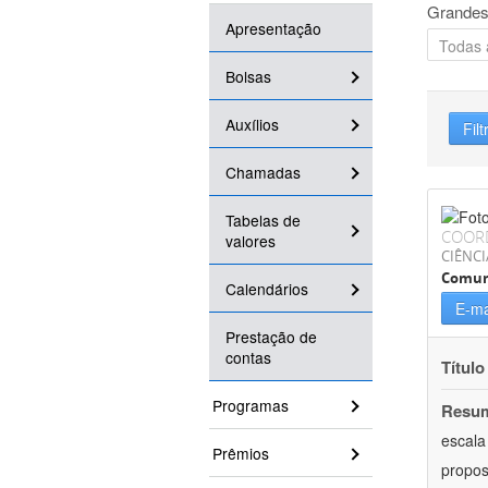
Grandes
Apresentação
Bolsas
Auxílios
Filt
Chamadas
Tabelas de
COOR
valores
CIÊNCI
Comun
Calendários
E-ma
Prestação de
contas
Título
Programas
Resu
escala
Prêmios
propos