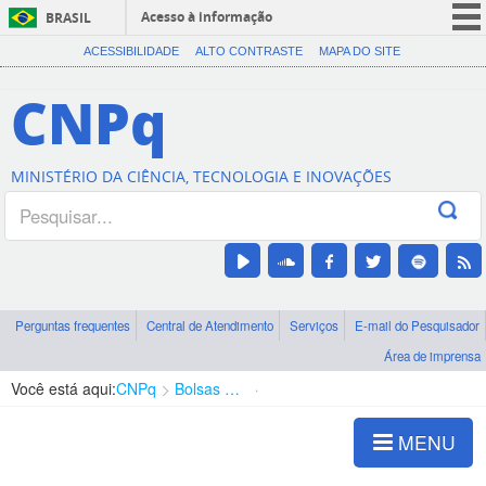
Acesso à informação
BRASIL
CORONAVÍRUS (COVID-19)
ACESSIBILIDADE
ALTO CONTRASTE
MAPA DO SITE
Participe
CNPq
Serviços
Legislação
MINISTÉRIO DA CIÊNCIA, TECNOLOGIA E INOVAÇÕES
Canais
Perguntas frequentes
Central de Atendimento
Serviços
E-mail do Pesquisador
Área de imprensa
Você está aqui:
CNPq
Bolsas e Auxílios Vigentes
Projetos de Pesquisa
MENU