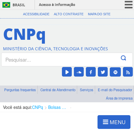
Acesso à informação
BRASIL
CORONAVÍRUS (COVID-19)
ACESSIBILIDADE
ALTO CONTRASTE
MAPA DO SITE
Participe
CNPq
Serviços
Legislação
MINISTÉRIO DA CIÊNCIA, TECNOLOGIA E INOVAÇÕES
Canais
Perguntas frequentes
Central de Atendimento
Serviços
E-mail do Pesquisador
Área de imprensa
Você está aqui:
CNPq
Bolsas e Auxílios Vigentes
Projetos de Pesquisa
MENU