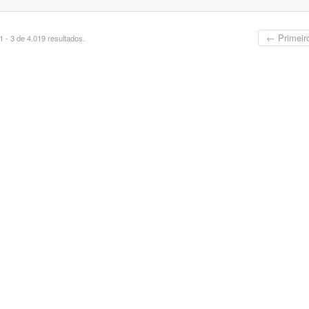
← Primeir
 - 3 de 4.019 resultados.