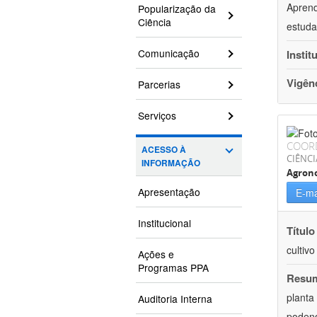
Aprend
Popularização da
Ciência
estuda
Comunicação
Instit
Vigên
Parcerias
Serviços
COOR
ACESSO À
CIÊNCI
INFORMAÇÃO
Agron
Apresentação
E-ma
Institucional
Título
cultiv
Ações e
Programas PPA
Resu
planta
Auditoria Interna
podend