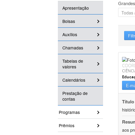
Grandes
Apresentação
Bolsas
Auxílios
Filt
Chamadas
Tabelas de
COOR
valores
CIÊNC
Educa
Calendários
E-ma
Prestação de
contas
Título
históri
Programas
Resu
Prêmios
aos pr