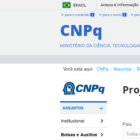
Acesso à informação
BRASIL
Ir para o conteúdo
1
Ir para o menu
2
Ir pa
CNPq
MINISTÉRIO DA CIÊNCIA, TECNOLOGI
Você está aqui:
CNPq
Assuntos
B
Pro
ASSUNTOS
Institucional
País
Bolsas e Auxílios