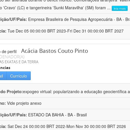
ro 'Cravo' (LC) e tangerineira 'Sunki Maravilha' (SM) foram
...
leia mais
uição/UF/País:
Empresa Brasileira de Pesquisa Agropecuária - BA - Bra
cia:
Tue Dec 05 00:00:00 BRT 2023-Fri Dec 31 00:00:00 BRT 2027
Acácia Bastos Couto Pinto
DENADOR(A)
AS EXATAS E DA TERRA
ncias
il
Currículo
 do Projeto:
expogeo virtual: popularizando a educação geocientífica a
mo:
Vide projeto anexo
uição/UF/País:
ESTADO DA BAHIA - BA - Brasil
cia:
Sat Dec 24 00:00:00 BRT 2022-Mon Nov 30 00:00:00 BRT 2026