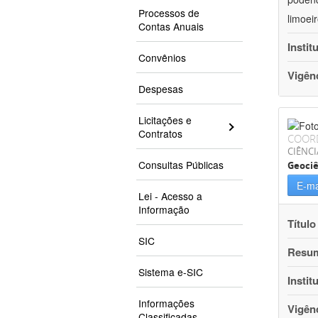
Processos de
limoei
Contas Anuais
Instit
Convênios
Vigên
Despesas
Licitações e
Contratos
COOR
CIÊNCI
Consultas Públicas
Geociê
E-ma
Lei - Acesso a
Informação
Título
SIC
Resu
Sistema e-SIC
Instit
Informações
Vigên
Classificadas