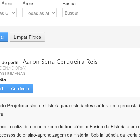
 Áreas
Áreas
Busca
rar
Limpar Filtros
Aaron Sena Cerqueira Reis
DENADOR(A)
IAS HUMANAS
ção
il
Currículo
 do Projeto:
ensino de história para estudantes surdos: uma proposta i
ca
mo:
Localizado em uma zona de fronteiras, o Ensino de História é um
ocessos de ensino-aprendizagem da História. Sob influência da teoria d