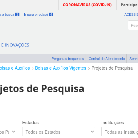
CORONAVÍRUS (COVID-19)
Participe
ra a busca
3
Ir para o rodapé
4
ACESSI
A E INOVAÇÕES
Perguntas frequentes
Central de Atendimento
Serv
olsas e Auxílios
Bolsas e Auxílios Vigentes
Projetos de Pesquisa
jetos de Pesquisa
Estados
Instituições