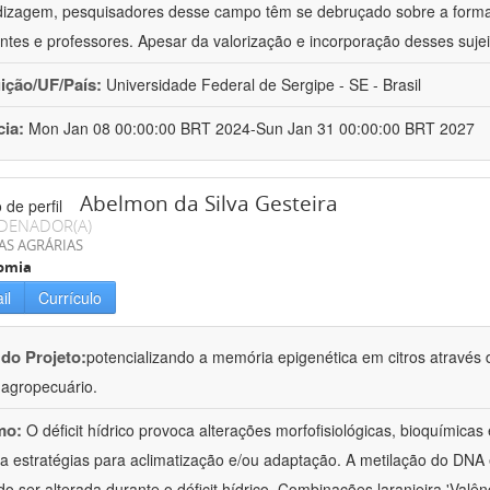
izagem, pesquisadores desse campo têm se debruçado sobre a formaç
ntes e professores. Apesar da valorização e incorporação desses sujei
uição/UF/País:
Universidade Federal de Sergipe - SE - Brasil
cia:
Mon Jan 08 00:00:00 BRT 2024-Sun Jan 31 00:00:00 BRT 2027
Abelmon da Silva Gesteira
DENADOR(A)
AS AGRÁRIAS
omia
il
Currículo
 do Projeto:
potencializando a memória epigenética em citros através d
o agropecuário.
mo:
O déficit hídrico provoca alterações morfofisiológicas, bioquímica
 a estratégias para aclimatização e/ou adaptação. A metilação do DNA 
o ser alterada durante o déficit hídrico. Combinações laranjeira 'Valên