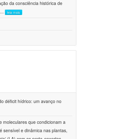
ão da consciência histórica de
...
leia mais
o déficit hídrico: um avanço no
s e moleculares que condicionam a
é sensível e dinâmica nas plantas,
cia' (LA) com os porta-enxertos