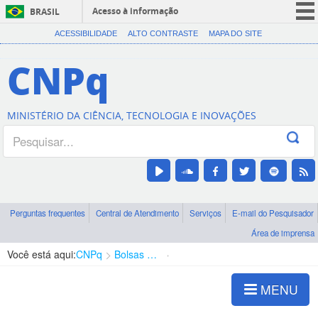
Acesso à informação
BRASIL
CORONAVÍRUS (COVID-19)
ACESSIBILIDADE
ALTO CONTRASTE
MAPA DO SITE
Participe
CNPq
Serviços
Legislação
MINISTÉRIO DA CIÊNCIA, TECNOLOGIA E INOVAÇÕES
Canais
Perguntas frequentes
Central de Atendimento
Serviços
E-mail do Pesquisador
Área de imprensa
Você está aqui:
CNPq
Bolsas e Auxílios Vigentes
Projetos de Pesquisa
MENU