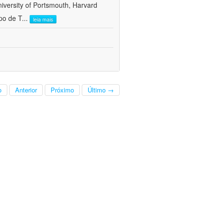
versity of Portsmouth, Harvard
po de T
...
leia mais
o
Anterior
Próximo
Último →