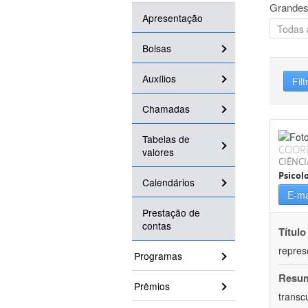
Grandes
Apresentação
Bolsas
Auxílios
Filt
Chamadas
Tabelas de
COOR
valores
CIÊNC
Psicol
Calendários
E-ma
Prestação de
contas
Título
repres
Programas
Resu
Prêmios
transc