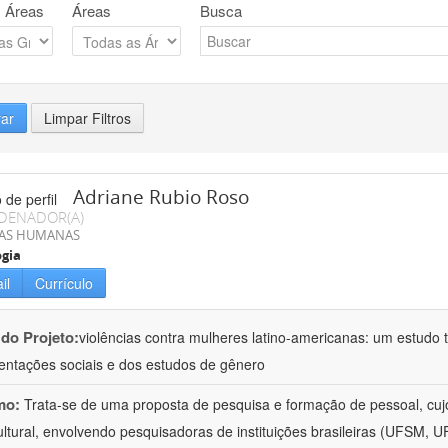
 Áreas
Áreas
Busca
rar
Limpar Filtros
Adriane Rubio Roso
DENADOR(A)
IAS HUMANAS
ogia
il
Currículo
 do Projeto:
violências contra mulheres latino-americanas: um estudo tr
entações sociais e dos estudos de gênero
mo:
Trata-se de uma proposta de pesquisa e formação de pessoal, cujo c
ultural, envolvendo pesquisadoras de instituições brasileiras (UFSM