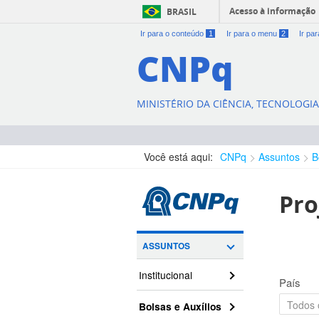
Acesso à informação
BRASIL
Ir para o conteúdo
1
Ir para o menu
2
Ir pa
CNPq
MINISTÉRIO DA CIÊNCIA, TECNOLOGI
Você está aqui:
CNPq
Assuntos
B
Pro
ASSUNTOS
Institucional
País
Bolsas e Auxílios