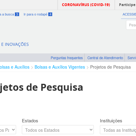
CORONAVÍRUS (COVID-19)
Participe
ra a busca
3
Ir para o rodapé
4
ACESSI
A E INOVAÇÕES
Perguntas frequentes
Central de Atendimento
Serv
olsas e Auxílios
Bolsas e Auxílios Vigentes
Projetos de Pesquisa
jetos de Pesquisa
Estados
Instituições