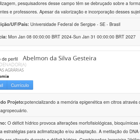
izagem, pesquisadores desse campo têm se debruçado sobre a formaç
ntes e professores. Apesar da valorização e incorporação desses sujei
uição/UF/País:
Universidade Federal de Sergipe - SE - Brasil
cia:
Mon Jan 08 00:00:00 BRT 2024-Sun Jan 31 00:00:00 BRT 2027
Abelmon da Silva Gesteira
DENADOR(A)
AS AGRÁRIAS
omia
il
Currículo
 do Projeto:
potencializando a memória epigenética em citros através d
o agropecuário.
mo:
O déficit hídrico provoca alterações morfofisiológicas, bioquímica
 a estratégias para aclimatização e/ou adaptação. A metilação do DNA 
o ser alterada durante o déficit hídrico. Combinações laranjeira 'Valên