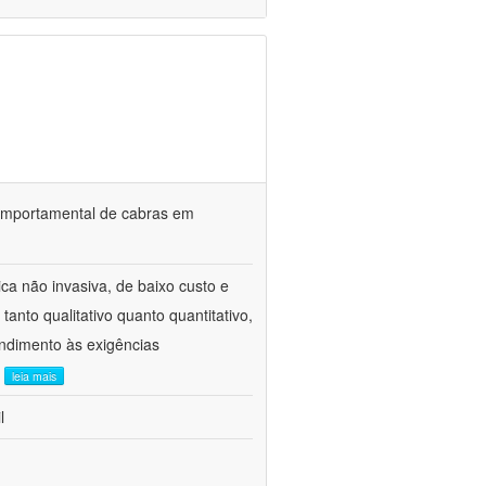
o comportamental de cabras em
ca não invasiva, de baixo custo e
tanto qualitativo quanto quantitativo,
ndimento às exigências
.
leia mais
l