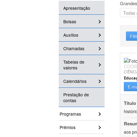
Grandes
Apresentação
Bolsas
Auxílios
Filt
Chamadas
Tabelas de
COOR
valores
CIÊNC
Educa
Calendários
E-ma
Prestação de
contas
Título
históri
Programas
Resu
Prêmios
aos pr