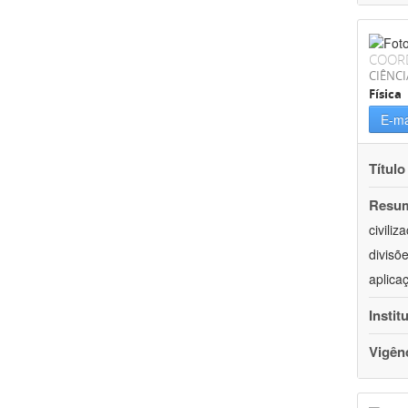
COOR
CIÊNCI
Física
E-ma
Título
Resu
civili
divisõ
aplica
Instit
Vigên