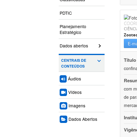
PDTIC
COOR
Planejamento
CIÊNCI
Estratégico
Zoote
E-ma
Dados abertos
Título
CENTRAIS DE
CONTEÚDOS
confin
Áudios
Resu
com mú
Vídeos
de par
mercad
Imagens
Instit
Dados Abertos
Vigên