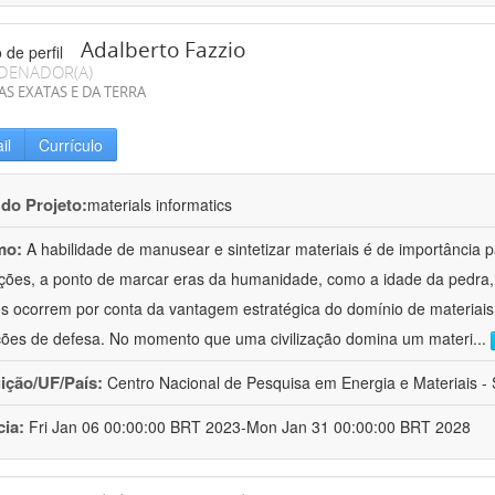
Adalberto Fazzio
DENADOR(A)
AS EXATAS E DA TERRA
il
Currículo
 do Projeto:
materials informatics
mo:
A habilidade de manusear e sintetizar materiais é de importância 
zações, a ponto de marcar eras da humanidade, como a idade da pedra, 
es ocorrem por conta da vantagem estratégica do domínio de materiais,
ções de defesa. No momento que uma civilização domina um materi
...
uição/UF/País:
Centro Nacional de Pesquisa em Energia e Materiais - S
cia:
Fri Jan 06 00:00:00 BRT 2023-Mon Jan 31 00:00:00 BRT 2028