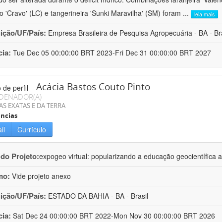
ro 'Cravo' (LC) e tangerineira 'Sunki Maravilha' (SM) foram
...
leia mais
uição/UF/País:
Empresa Brasileira de Pesquisa Agropecuária - BA - Bra
cia:
Tue Dec 05 00:00:00 BRT 2023-Fri Dec 31 00:00:00 BRT 2027
Acácia Bastos Couto Pinto
DENADOR(A)
AS EXATAS E DA TERRA
ncias
il
Currículo
 do Projeto:
expogeo virtual: popularizando a educação geocientífica a
mo:
Vide projeto anexo
uição/UF/País:
ESTADO DA BAHIA - BA - Brasil
cia:
Sat Dec 24 00:00:00 BRT 2022-Mon Nov 30 00:00:00 BRT 2026