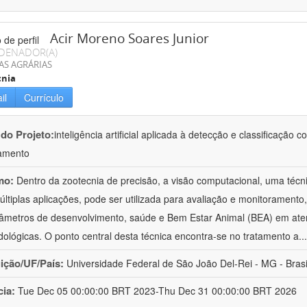
Acir Moreno Soares Junior
DENADOR(A)
AS AGRÁRIAS
cnia
il
Currículo
 do Projeto:
inteligência artificial aplicada à detecção e classificaçã
amento
mo:
Dentro da zootecnia de precisão, a visão computacional, uma técni
ltiplas aplicações, pode ser utilizada para avaliação e monitoramento, 
âmetros de desenvolvimento, saúde e Bem Estar Animal (BEA) em ate
ológicas. O ponto central desta técnica encontra-se no tratamento a
..
uição/UF/País:
Universidade Federal de São João Del-Rei - MG - Brasi
cia:
Tue Dec 05 00:00:00 BRT 2023-Thu Dec 31 00:00:00 BRT 2026