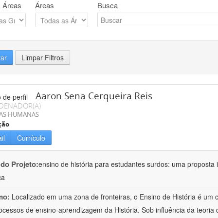
 Áreas
Áreas
Busca
rar
Limpar Filtros
Aaron Sena Cerqueira Reis
DENADOR(A)
IAS HUMANAS
ção
il
Currículo
 do Projeto:
ensino de história para estudantes surdos: uma proposta i
ca
mo:
Localizado em uma zona de fronteiras, o Ensino de História é um
ocessos de ensino-aprendizagem da História. Sob influência da teoria d