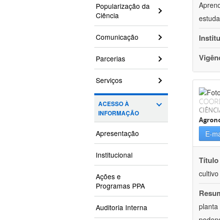
Aprend
Popularização da
Ciência
estuda
Comunicação
Instit
Vigên
Parcerias
Serviços
COOR
ACESSO À
CIÊNCI
INFORMAÇÃO
Agron
Apresentação
E-ma
Institucional
Título
cultiv
Ações e
Programas PPA
Resu
planta
Auditoria Interna
podend