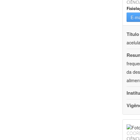
CIÊNCI
Fisiolo
E-ma
Título
acelul
Resu
freque
da des
alimen
Instit
Vigên
COOR
CIÊNCI