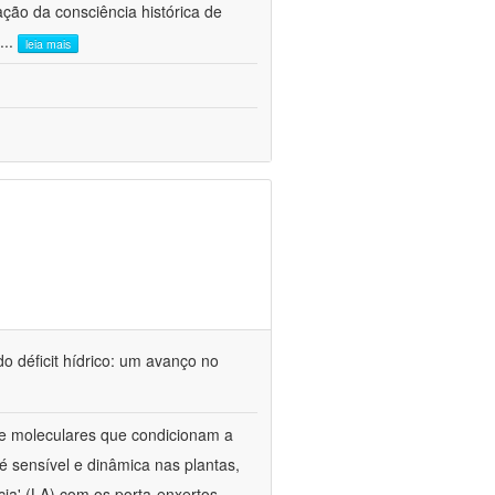
ão da consciência histórica de
...
leia mais
o déficit hídrico: um avanço no
s e moleculares que condicionam a
é sensível e dinâmica nas plantas,
cia' (LA) com os porta-enxertos