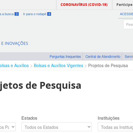
CORONAVÍRUS (COVID-19)
Participe
ra a busca
3
Ir para o rodapé
4
ACESSI
A E INOVAÇÕES
Perguntas frequentes
Central de Atendimento
Serv
olsas e Auxílios
Bolsas e Auxílios Vigentes
Projetos de Pesquisa
jetos de Pesquisa
Estados
Instituições