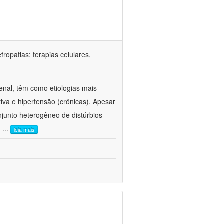
ropatias: terapias celulares,
enal, têm como etiologias mais
iva e hipertensão (crônicas). Apesar
junto heterogêneo de distúrbios
e
...
leia mais