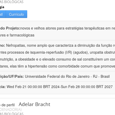
AS BIOLÓGICAS
gia
il
Currículo
 do Projeto:
novos e velhos atores para estratégias terapêuticas em nef
ares e farmacológicas
mo:
Nefropatias, nome amplo que caracteriza a diminuição da função r
ntes processos de isquemia-reperfusão (I/R) (agudos), uropatia obstrut
nutrição, a obesidade e o elevado consumo de sal constituírem um con
tares, elas têm a hipertensão como comorbidade comum que promov
uição/UF/País:
Universidade Federal do Rio de Janeiro - RJ - Brasil
cia:
Wed Feb 21 00:00:00 BRT 2024-Sun Feb 28 00:00:00 BRT 2027
Adelar Bracht
DENADOR(A)
AS BIOLÓGICAS