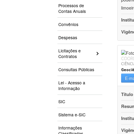
Processos de
limoei
Contas Anuais
Instit
Convênios
Vigên
Despesas
Licitações e
Contratos
COOR
CIÊNCI
Consultas Públicas
Geociê
E-ma
Lei - Acesso a
Informação
Título
SIC
Resu
Sistema e-SIC
Instit
Informações
Vigên
Classificadas