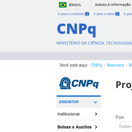
Acesso à informação
BRASIL
Ir para o conteúdo
1
Ir para o menu
2
Ir pa
CNPq
MINISTÉRIO DA CIÊNCIA, TECNOLOGI
Você está aqui:
CNPq
Assuntos
B
Pro
ASSUNTOS
Institucional
País
Bolsas e Auxílios