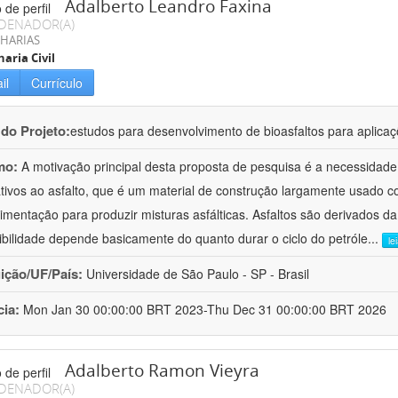
Adalberto Leandro Faxina
DENADOR(A)
HARIAS
aria Civil
il
Currículo
 do Projeto:
estudos para desenvolvimento de bioasfaltos para aplic
mo:
A motivação principal desta proposta de pesquisa é a necessidade
ativos ao asfalto, que é um material de construção largamente usado 
imentação para produzir misturas asfálticas. Asfaltos são derivados da
ibilidade depende basicamente do quanto durar o ciclo do petróle
...
le
uição/UF/País:
Universidade de São Paulo - SP - Brasil
cia:
Mon Jan 30 00:00:00 BRT 2023-Thu Dec 31 00:00:00 BRT 2026
Adalberto Ramon Vieyra
DENADOR(A)