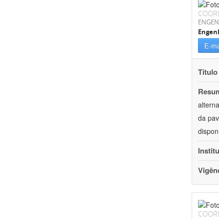
COOR
ENGEN
Engenh
E-ma
Título
Resu
altern
da pav
dispon
Instit
Vigên
COOR