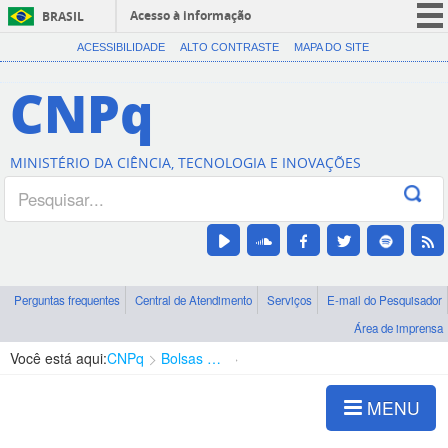
Acesso à informação
BRASIL
CORONAVÍRUS (COVID-19)
ACESSIBILIDADE
ALTO CONTRASTE
MAPA DO SITE
Participe
CNPq
Serviços
Legislação
MINISTÉRIO DA CIÊNCIA, TECNOLOGIA E INOVAÇÕES
Canais
Perguntas frequentes
Central de Atendimento
Serviços
E-mail do Pesquisador
Área de imprensa
Você está aqui:
CNPq
Bolsas e Auxílios Vigentes
Projetos de Pesquisa
MENU