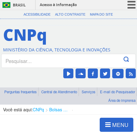
Acesso à informação
BRASIL
CORONAVÍRUS (COVID-19)
ACESSIBILIDADE
ALTO CONTRASTE
MAPA DO SITE
Participe
CNPq
Serviços
Legislação
MINISTÉRIO DA CIÊNCIA, TECNOLOGIA E INOVAÇÕES
Canais
Perguntas frequentes
Central de Atendimento
Serviços
E-mail do Pesquisador
Área de imprensa
Você está aqui:
CNPq
Bolsas e Auxílios Vigentes
Projetos de Pesquisa
MENU