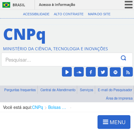
Acesso à informação
BRASIL
CORONAVÍRUS (COVID-19)
ACESSIBILIDADE
ALTO CONTRASTE
MAPA DO SITE
Participe
CNPq
Serviços
Legislação
MINISTÉRIO DA CIÊNCIA, TECNOLOGIA E INOVAÇÕES
Canais
Perguntas frequentes
Central de Atendimento
Serviços
E-mail do Pesquisador
Área de imprensa
Você está aqui:
CNPq
Bolsas e Auxílios Vigentes
Projetos de Pesquisa
MENU