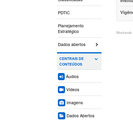
Instit
Vigên
PDTIC
Planejamento
Estratégico
Mostrando 1
Dados abertos
CENTRAIS DE
CONTEÚDOS
Áudios
Vídeos
Imagens
Dados Abertos