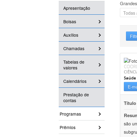
Grandes
Apresentação
Bolsas
Auxílios
Filt
Chamadas
Tabelas de
COOR
valores
CIÊNCI
Saúde 
Calendários
E-ma
Prestação de
contas
Título
Programas
Resu
são um
Prêmios
subgru