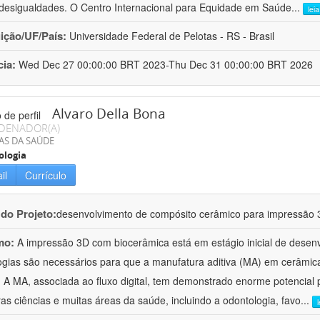
desigualdades. O Centro Internacional para Equidade em Saúde
...
lei
uição/UF/País:
Universidade Federal de Pelotas - RS - Brasil
cia:
Wed Dec 27 00:00:00 BRT 2023-Thu Dec 31 00:00:00 BRT 2026
Alvaro Della Bona
DENADOR(A)
AS DA SAÚDE
ologia
il
Currículo
 do Projeto:
desenvolvimento de compósito cerâmico para impressão 
mo:
A impressão 3D com biocerâmica está em estágio inicial de desen
ogias são necessários para que a manufatura aditiva (MA) em cerâmic
a. A MA, associada ao fluxo digital, tem demonstrado enorme potencial p
as ciências e muitas áreas da saúde, incluindo a odontologia, favo
...