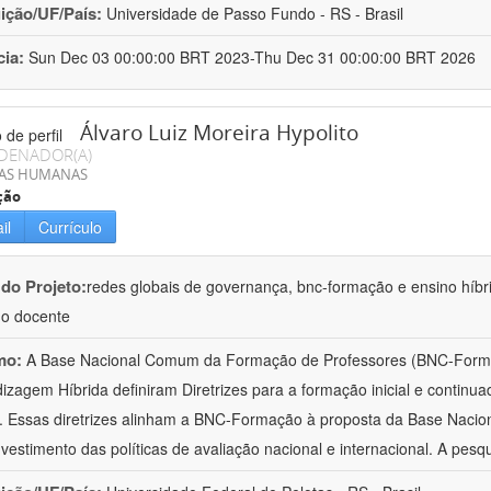
uição/UF/País:
Universidade de Passo Fundo - RS - Brasil
cia:
Sun Dec 03 00:00:00 BRT 2023-Thu Dec 31 00:00:00 BRT 2026
Álvaro Luiz Moreira Hypolito
DENADOR(A)
IAS HUMANAS
ção
il
Currículo
 do Projeto:
redes globais de governança, bnc-formação e ensino híbri
ho docente
mo:
A Base Nacional Comum da Formação de Professores (BNC-Formaçã
izagem Híbrida definiram Diretrizes para a formação inicial e contin
. Essas diretrizes alinham a BNC-Formação à proposta da Base Naci
investimento das políticas de avaliação nacional e internacional. A pesqu