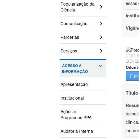
essas 
Popularização da
Ciência
Instit
Comunicação
Vigên
Parcerias
Serviços
COOR
CIÊNCI
ACESSO À
Odont
INFORMAÇÃO
E-ma
Apresentação
Título
Institucional
Resu
Ações e
tecnol
Programas PPA
clínic
inúmer
Auditoria Interna