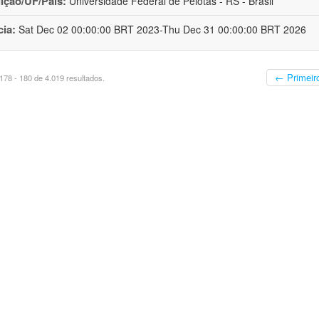
uição/UF/País:
Universidade Federal de Pelotas - RS - Brasil
cia:
Sat Dec 02 00:00:00 BRT 2023-Thu Dec 31 00:00:00 BRT 2026
← Primeir
78 - 180 de 4.019 resultados.