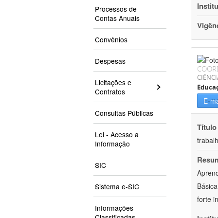
Instit
Processos de
Contas Anuais
Vigên
Convênios
Despesas
COOR
CIÊNC
Licitações e
Educa
Contratos
E-ma
Consultas Públicas
Título
Lei - Acesso a
trabal
Informação
Resu
SIC
Aprend
Básica
Sistema e-SIC
forte 
Informações
Classificadas