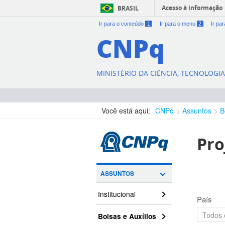
Acesso à informação
BRASIL
Ir para o conteúdo
1
Ir para o menu
2
Ir pa
CNPq
MINISTÉRIO DA CIÊNCIA, TECNOLOGI
Você está aqui:
CNPq
Assuntos
B
Pro
ASSUNTOS
Institucional
País
Bolsas e Auxílios