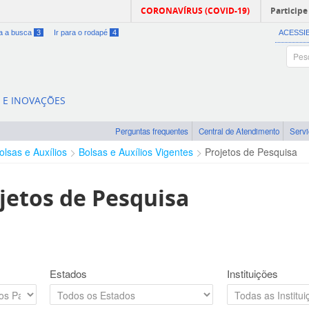
CORONAVÍRUS (COVID-19)
Participe
ra a busca
3
Ir para o rodapé
4
ACESSI
A E INOVAÇÕES
Perguntas frequentes
Central de Atendimento
Serv
olsas e Auxílios
Bolsas e Auxílios Vigentes
Projetos de Pesquisa
jetos de Pesquisa
Estados
Instituições