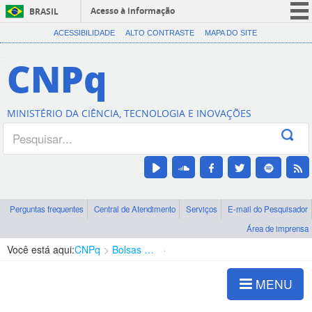
Acesso à informação
BRASIL
CORONAVÍRUS (COVID-19)
ACESSIBILIDADE
ALTO CONTRASTE
MAPA DO SITE
Participe
CNPq
Serviços
Legislação
MINISTÉRIO DA CIÊNCIA, TECNOLOGIA E INOVAÇÕES
Canais
Perguntas frequentes
Central de Atendimento
Serviços
E-mail do Pesquisador
Área de imprensa
Você está aqui:
CNPq
Bolsas e Auxílios Vigentes
Projetos de Pesquisa
MENU