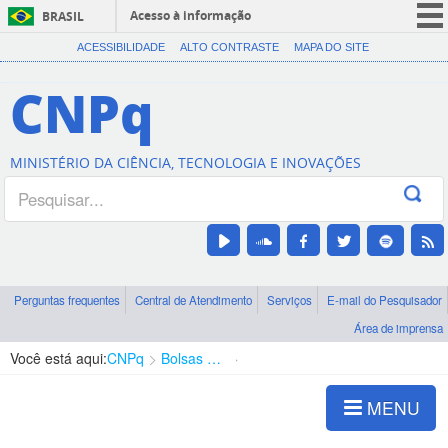
Acesso à informação
BRASIL
CORONAVÍRUS (COVID-19)
ACESSIBILIDADE
ALTO CONTRASTE
MAPA DO SITE
Participe
CNPq
Serviços
Legislação
MINISTÉRIO DA CIÊNCIA, TECNOLOGIA E INOVAÇÕES
Canais
Perguntas frequentes
Central de Atendimento
Serviços
E-mail do Pesquisador
Área de imprensa
Você está aqui:
CNPq
Bolsas e Auxílios Vigentes
Projetos de Pesquisa
MENU