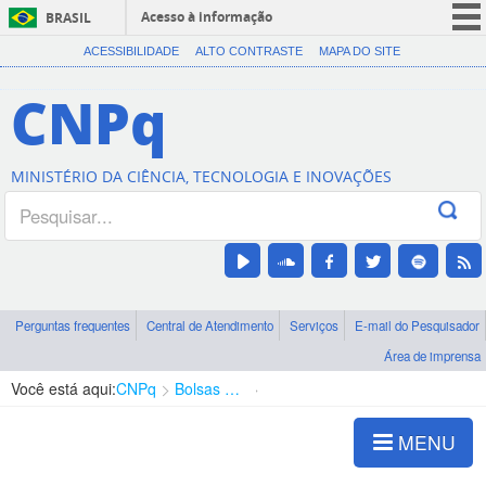
Acesso à informação
BRASIL
CORONAVÍRUS (COVID-19)
ACESSIBILIDADE
ALTO CONTRASTE
MAPA DO SITE
Participe
CNPq
Serviços
Legislação
MINISTÉRIO DA CIÊNCIA, TECNOLOGIA E INOVAÇÕES
Canais
Perguntas frequentes
Central de Atendimento
Serviços
E-mail do Pesquisador
Área de imprensa
Você está aqui:
CNPq
Bolsas e Auxílios Vigentes
Projetos de Pesquisa
MENU