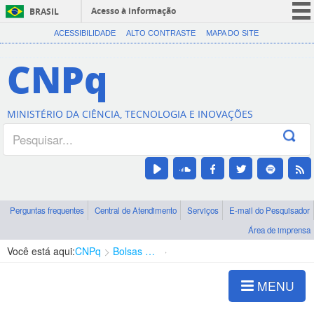
Acesso à informação
BRASIL
CORONAVÍRUS (COVID-19)
ACESSIBILIDADE
ALTO CONTRASTE
MAPA DO SITE
Participe
CNPq
Serviços
Legislação
MINISTÉRIO DA CIÊNCIA, TECNOLOGIA E INOVAÇÕES
Canais
Perguntas frequentes
Central de Atendimento
Serviços
E-mail do Pesquisador
Área de imprensa
Você está aqui:
CNPq
Bolsas e Auxílios Vigentes
Projetos de Pesquisa
MENU