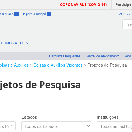
CORONAVÍRUS (COVID-19)
Participe
ra a busca
3
Ir para o rodapé
4
ACESSI
A E INOVAÇÕES
Perguntas frequentes
Central de Atendimento
Serv
olsas e Auxílios
Bolsas e Auxílios Vigentes
Projetos de Pesquisa
jetos de Pesquisa
Estados
Instituições