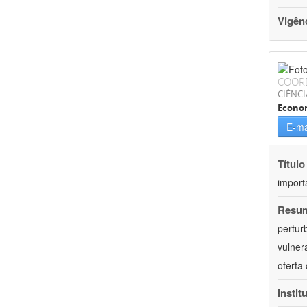
Vigên
COOR
CIÊNCI
Econo
E-ma
Título
import
Resu
pertur
vulner
oferta
Instit