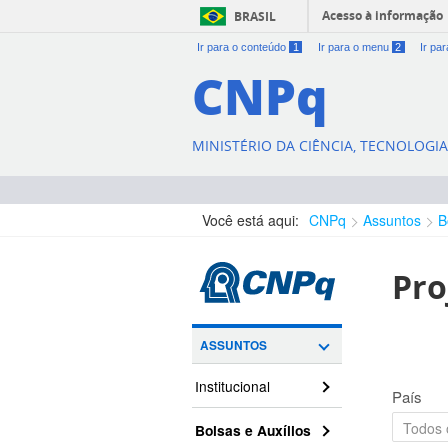
Acesso à informação
BRASIL
Ir para o conteúdo
1
Ir para o menu
2
Ir pa
CNPq
MINISTÉRIO DA CIÊNCIA, TECNOLOGI
Você está aqui:
CNPq
Assuntos
B
Pro
ASSUNTOS
Institucional
País
Bolsas e Auxílios