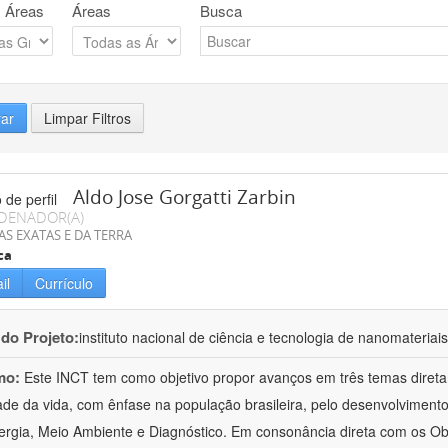
 Áreas
Áreas
Busca
rar
Limpar Filtros
Aldo Jose Gorgatti Zarbin
DENADOR(A)
AS EXATAS E DA TERRA
ca
il
Currículo
 do Projeto:
instituto nacional de ciência e tecnologia de nanomateriai
mo:
Este INCT tem como objetivo propor avanços em três temas direta
ade da vida, com ênfase na população brasileira, pelo desenvolviment
rgia, Meio Ambiente e Diagnóstico. Em consonância direta com os Ob