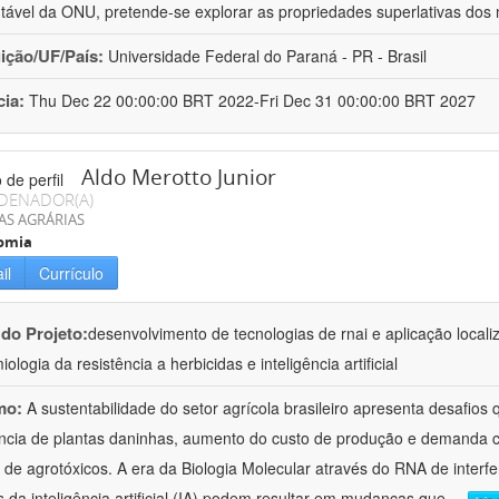
tável da ONU, pretende-se explorar as propriedades superlativas dos 
uição/UF/País:
Universidade Federal do Paraná - PR - Brasil
cia:
Thu Dec 22 00:00:00 BRT 2022-Fri Dec 31 00:00:00 BRT 2027
Aldo Merotto Junior
DENADOR(A)
AS AGRÁRIAS
omia
il
Currículo
 do Projeto:
desenvolvimento de tecnologias de rnai e aplicação loca
ologia da resistência a herbicidas e inteligência artificial
mo:
A sustentabilidade do setor agrícola brasileiro apresenta desafio
ncia de plantas daninhas, aumento do custo de produção e demanda 
 de agrotóxicos. A era da Biologia Molecular através do RNA de interfe
s da inteligência artificial (IA) podem resultar em mudanças que
...