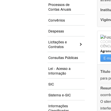
Processos de
Contas Anuais
Instit
Vigên
Convênios
Despesas
COOR
Licitações e
CIÊNCI
Contratos
Agron
Consultas Públicas
E-ma
Lei - Acesso a
Título
Informação
para p
SIC
Resu
ocorrê
Sistema e-SIC
O sile
Informações
interf
Classificadas