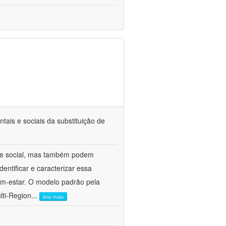
tais e sociais da substituição de
 e social, mas também podem
entificar e caracterizar essa
bem-estar. O modelo padrão pela
lti-Region
...
leia mais