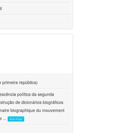
l
e primeira república)
vescência política da segunda
trução de dicionários biográficos
nnaire biographique du mouvement
 e
...
leia mais