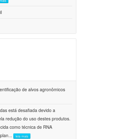
 mais
l
dentificação de alvos agronômicos
cidas está desafiada devido a
ela redução do uso destes produtos.
ecida como técnica de RNA
 plan
...
leia mais