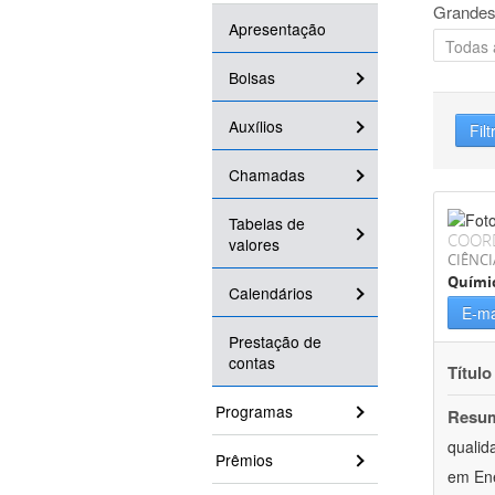
Grandes
Apresentação
Bolsas
Auxílios
Filt
Chamadas
Tabelas de
COOR
valores
CIÊNCI
Quími
Calendários
E-ma
Prestação de
contas
Título
Programas
Resu
qualid
Prêmios
em Ene