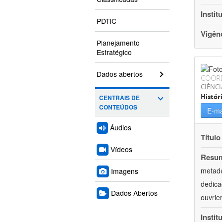
Instit
PDTIC
Vigên
Planejamento
Estratégico
Dados abertos
COOR
CIÊNC
Histór
CENTRAIS DE
CONTEÚDOS
E-ma
Áudios
Título
Vídeos
Resu
metade
Imagens
dedica
Dados Abertos
ouvrie
Instit