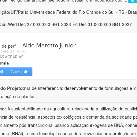
leia
uição/UF/País:
Universidade Federal do Rio Grande do Sul - RS - Brasi
cia:
Wed Dec 27 00:00:00 BRT 2023-Fri Dec 31 00:00:00 BRT 2027
Aldo Merotto Junior
DENADOR(A)
AS AGRÁRIAS
omia
il
Currículo
 do Projeto:
rna de interferência: desenvolvimento de formulações e i
roteção de plantas
mo:
A sustentabilidade da agricultura relacionada a utilização de pesti
ncia de resistência, aspectos toxicológicos e demanda da sociedade p
nciamento pós-transcricional usando aplicação exógena de RNA, conh
erente (RNAi), é uma tecnologia que poderá revolucionar a proteção de