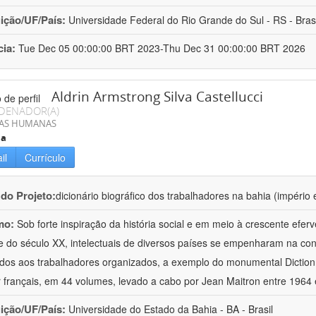
uição/UF/País:
Universidade Federal do Rio Grande do Sul - RS - Brasi
cia:
Tue Dec 05 00:00:00 BRT 2023-Thu Dec 31 00:00:00 BRT 2026
Aldrin Armstrong Silva Castellucci
DENADOR(A)
IAS HUMANAS
ia
il
Currículo
 do Projeto:
dicionário biográfico dos trabalhadores na bahia (império 
mo:
Sob forte inspiração da história social e em meio à crescente efer
 do século XX, intelectuais de diversos países se empenharam na cons
dos aos trabalhadores organizados, a exemplo do monumental Dictio
r français, em 44 volumes, levado a cabo por Jean Maitron entre 1964
uição/UF/País:
Universidade do Estado da Bahia - BA - Brasil