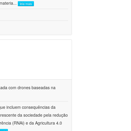
materia
...
leia mais
lizada com drones baseadas na
s que incluem consequências da
crescente da sociedade pela redução
rência (RNAi) e da Agricultura 4.0