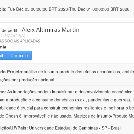
cia:
Tue Dec 05 00:00:00 BRT 2023-Thu Dec 31 00:00:00 BRT 2026
Aleix Altimiras Martin
DENADOR(A)
AS SOCIAIS APLICADAS
mia
il
Currículo
 do Projeto:
análise de insumo-produto dos efeitos econômicos, ambien
ações por produção nacional
mo:
As importações podem impulsionar o desenvolvimento econômico
bar a produção e o consumo doméstico (p.ex., pandemias e guerras). Id
abilidade é crucial para construir economias resilientes e melhorar o 
 de Ghosh é "improvável" e não usado. Matrizes de Insumo-Produto Mu
uição/UF/País:
Universidade Estadual de Campinas - SP - Brasil