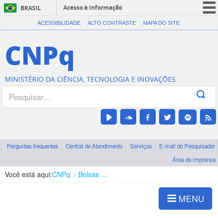
Acesso à informação
BRASIL
CORONAVÍRUS (COVID-19)
ACESSIBILIDADE
ALTO CONTRASTE
MAPA DO SITE
Participe
CNPq
Serviços
Legislação
MINISTÉRIO DA CIÊNCIA, TECNOLOGIA E INOVAÇÕES
Canais
Perguntas frequentes
Central de Atendimento
Serviços
E-mail do Pesquisador
Área de imprensa
Você está aqui:
CNPq
Bolsas e Auxílios Vigentes
Projetos de Pesquisa
MENU