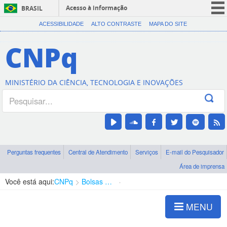
Acesso à informação
BRASIL
CORONAVÍRUS (COVID-19)
ACESSIBILIDADE
ALTO CONTRASTE
MAPA DO SITE
Participe
CNPq
Serviços
Legislação
MINISTÉRIO DA CIÊNCIA, TECNOLOGIA E INOVAÇÕES
Canais
Perguntas frequentes
Central de Atendimento
Serviços
E-mail do Pesquisador
Área de imprensa
Você está aqui:
CNPq
Bolsas e Auxílios Vigentes
Projetos de Pesquisa
MENU