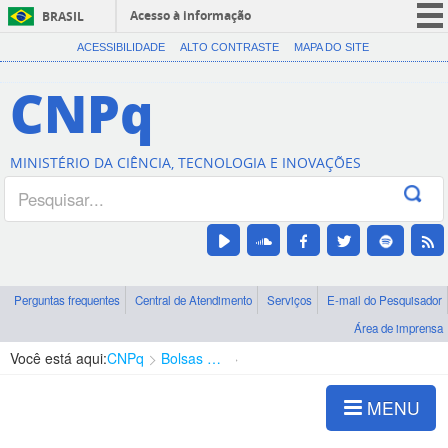
Acesso à informação
BRASIL
CORONAVÍRUS (COVID-19)
ACESSIBILIDADE
ALTO CONTRASTE
MAPA DO SITE
Participe
CNPq
Serviços
Legislação
MINISTÉRIO DA CIÊNCIA, TECNOLOGIA E INOVAÇÕES
Canais
Perguntas frequentes
Central de Atendimento
Serviços
E-mail do Pesquisador
Área de imprensa
Você está aqui:
CNPq
Bolsas e Auxílios Vigentes
Projetos de Pesquisa
MENU