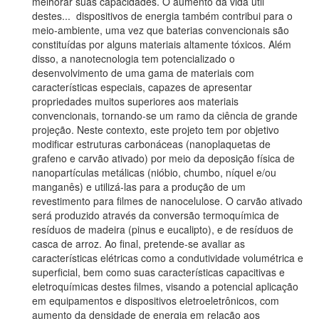
melhorar suas capacidades. O aumento da vida útil
destes
...
dispositivos de energia também contribui para o
meio-ambiente, uma vez que baterias convencionais são
constituídas por alguns materiais altamente tóxicos. Além
disso, a nanotecnologia tem potencializado o
desenvolvimento de uma gama de materiais com
características especiais, capazes de apresentar
propriedades muitos superiores aos materiais
convencionais, tornando-se um ramo da ciência de grande
projeção. Neste contexto, este projeto tem por objetivo
modificar estruturas carbonáceas (nanoplaquetas de
grafeno e carvão ativado) por meio da deposição física de
nanopartículas metálicas (nióbio, chumbo, níquel e/ou
manganês) e utilizá-las para a produção de um
revestimento para filmes de nanocelulose. O carvão ativado
será produzido através da conversão termoquímica de
resíduos de madeira (pinus e eucalipto), e de resíduos de
casca de arroz. Ao final, pretende-se avaliar as
características elétricas como a condutividade volumétrica e
superficial, bem como suas características capacitivas e
eletroquímicas destes filmes, visando a potencial aplicação
em equipamentos e dispositivos eletroeletrônicos, com
aumento da densidade de energia em relação aos