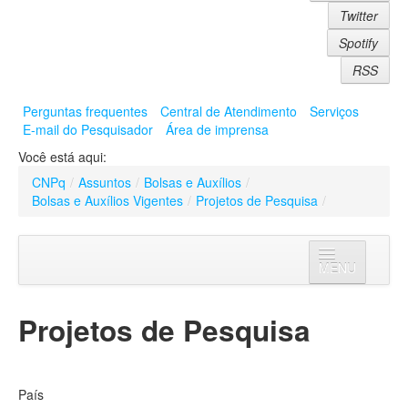
Twitter
Spotify
RSS
Perguntas frequentes
Central de Atendimento
Serviços
E-mail do Pesquisador
Área de imprensa
Você está aqui:
CNPq
/
Assuntos
/
Bolsas e Auxílios
/
Bolsas e Auxílios Vigentes
/
Projetos de Pesquisa
/
MENU
Assuntos
Projetos de Pesquisa
Institucional
Bolsas e Auxílios
Apresentação
Bolsas
País
Auxílios