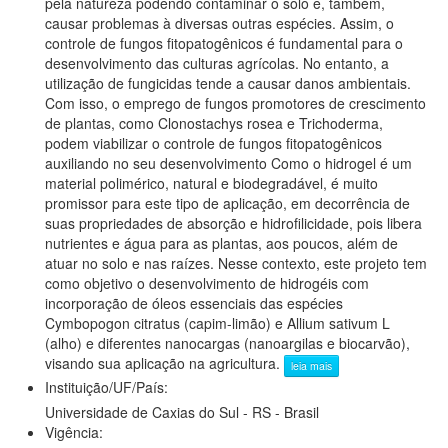
pela natureza podendo contaminar o solo e, também,
causar problemas à diversas outras espécies. Assim, o
controle de fungos fitopatogênicos é fundamental para o
desenvolvimento das culturas agrícolas. No entanto, a
utilização de fungicidas tende a causar danos ambientais.
Com isso, o emprego de fungos promotores de crescimento
de plantas, como Clonostachys rosea e Trichoderma,
podem viabilizar o controle de fungos fitopatogênicos
auxiliando no seu desenvolvimento Como o hidrogel é um
material polimérico, natural e biodegradável, é muito
promissor para este tipo de aplicação, em decorrência de
suas propriedades de absorção e hidrofilicidade, pois libera
nutrientes e água para as plantas, aos poucos, além de
atuar no solo e nas raízes. Nesse contexto, este projeto tem
como objetivo o desenvolvimento de hidrogéis com
incorporação de óleos essenciais das espécies
Cymbopogon citratus (capim-limão) e Allium sativum L
(alho) e diferentes nanocargas (nanoargilas e biocarvão),
visando sua aplicação na agricultura.
leia mais
Instituição/UF/País:
Universidade de Caxias do Sul - RS - Brasil
Vigência: