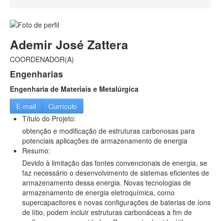
Sistema e-SIC
Informações Classificadas
PDTIC
Planejamento Estratégico
Dados abertos
Ademir José Zattera
Centrais de Conteúdos
COORDENADOR(A)
Áudios
Vídeos
Engenharias
Imagens
Engenharia de Materiais e Metalúrgica
Dados Abertos
E-mail
Currículo
Título do Projeto:
obtenção e modificação de estruturas carbonosas para
potenciais aplicações de armazenamento de energia
Resumo:
Devido à limitação das fontes convencionais de energia, se
faz necessário o desenvolvimento de sistemas eficientes de
armazenamento dessa energia. Novas tecnologias de
armazenamento de energia eletroquímica, como
supercapacitores e novas configurações de baterias de íons
de lítio, podem incluir estruturas carbonáceas a fim de