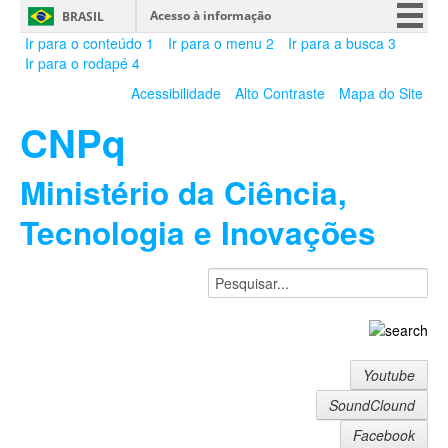
Acesso à informação
BRASIL
Ir para o conteúdo
1
Ir para o menu
2
Ir para a busca
3
CORONAVÍRUS (COVID-19)
Ir para o rodapé
4
Participe
Acessibilidade
Alto Contraste
Mapa do Site
Serviços
CNPq
Legislação
Canais
Ministério da Ciência,
Tecnologia e Inovações
Youtube
SoundClound
Facebook