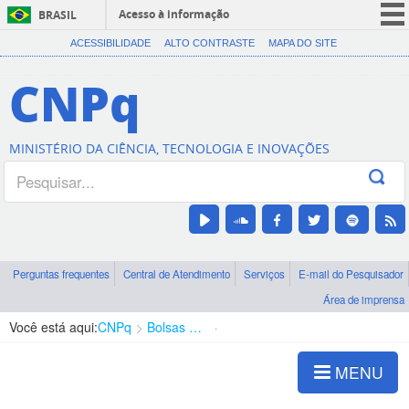
Acesso à informação
BRASIL
CORONAVÍRUS (COVID-19)
ACESSIBILIDADE
ALTO CONTRASTE
MAPA DO SITE
Participe
CNPq
Serviços
Legislação
MINISTÉRIO DA CIÊNCIA, TECNOLOGIA E INOVAÇÕES
Canais
Perguntas frequentes
Central de Atendimento
Serviços
E-mail do Pesquisador
Área de imprensa
Você está aqui:
CNPq
Bolsas e Auxílios Vigentes
Projetos de Pesquisa
MENU