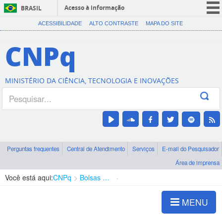
Acesso à informação
BRASIL
CORONAVÍRUS (COVID-19)
ACESSIBILIDADE
ALTO CONTRASTE
MAPA DO SITE
Participe
CNPq
Serviços
Legislação
MINISTÉRIO DA CIÊNCIA, TECNOLOGIA E INOVAÇÕES
Canais
Perguntas frequentes
Central de Atendimento
Serviços
E-mail do Pesquisador
Área de imprensa
Você está aqui:
CNPq
Bolsas e Auxílios Vigentes
Projetos de Pesquisa
MENU