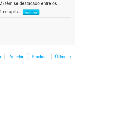
FM) têm se destacado entre os
o e aplic
...
leia mais
o
Anterior
Próximo
Último →