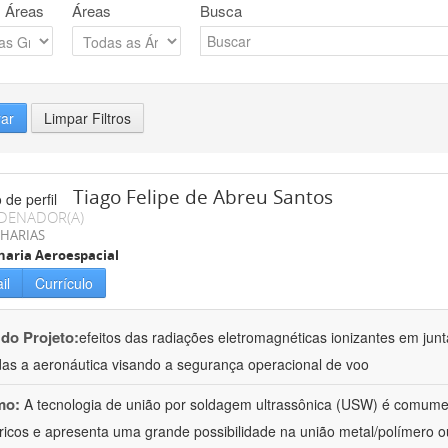
 Áreas
Áreas
Busca
rar
Limpar Filtros
Tiago Felipe de Abreu Santos
DENADOR(A)
HARIAS
aria Aeroespacial
il
Currículo
 do Projeto:
efeitos das radiações eletromagnéticas ionizantes em junt
das a aeronáutica visando a segurança operacional de voo
mo:
A tecnologia de união por soldagem ultrassônica (USW) é comumen
ricos e apresenta uma grande possibilidade na união metal/polímero o