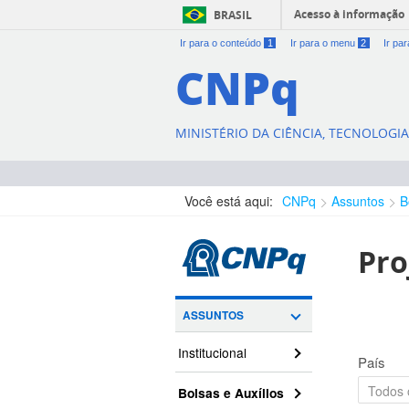
Acesso à informação
BRASIL
Ir para o conteúdo
1
Ir para o menu
2
Ir pa
CNPq
MINISTÉRIO DA CIÊNCIA, TECNOLOGI
Você está aqui:
CNPq
Assuntos
B
Pro
ASSUNTOS
Institucional
País
Bolsas e Auxílios