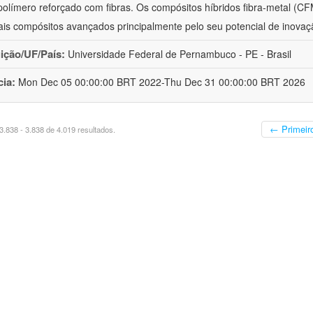
polímero reforçado com fibras. Os compósitos híbridos fibra-metal (C
ais compósitos avançados principalmente pelo seu potencial de inovaçã
uição/UF/País:
Universidade Federal de Pernambuco - PE - Brasil
cia:
Mon Dec 05 00:00:00 BRT 2022-Thu Dec 31 00:00:00 BRT 2026
← Primeir
.838 - 3.838 de 4.019 resultados.