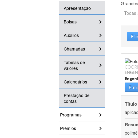
Grandes
Apresentação
Bolsas
Auxílios
Filt
Chamadas
Tabelas de
COOR
valores
ENGEN
Engenh
Calendários
E-ma
Prestação de
contas
Título
aplica
Programas
Resu
Prêmios
polimé