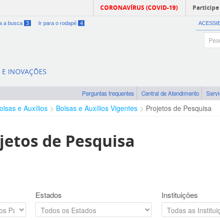
CORONAVÍRUS (COVID-19)
Participe
ra a busca
3
Ir para o rodapé
4
ACESSI
A E INOVAÇÕES
Perguntas frequentes
Central de Atendimento
Serv
olsas e Auxílios
Bolsas e Auxílios Vigentes
Projetos de Pesquisa
jetos de Pesquisa
Estados
Instituições