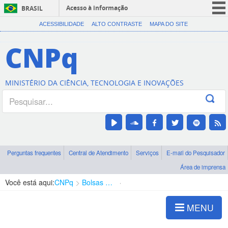
Acesso à informação
BRASIL
CORONAVÍRUS (COVID-19)
ACESSIBILIDADE
ALTO CONTRASTE
MAPA DO SITE
Participe
CNPq
Serviços
Legislação
MINISTÉRIO DA CIÊNCIA, TECNOLOGIA E INOVAÇÕES
Canais
Perguntas frequentes
Central de Atendimento
Serviços
E-mail do Pesquisador
Área de imprensa
Você está aqui:
CNPq
Bolsas e Auxílios Vigentes
Projetos de Pesquisa
MENU