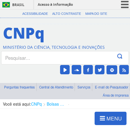
Acesso à informação
BRASIL
CORONAVÍRUS (COVID-19)
ACESSIBILIDADE
ALTO CONTRASTE
MAPA DO SITE
Participe
CNPq
Serviços
Legislação
MINISTÉRIO DA CIÊNCIA, TECNOLOGIA E INOVAÇÕES
Canais
Perguntas frequentes
Central de Atendimento
Serviços
E-mail do Pesquisador
Área de imprensa
Você está aqui:
CNPq
Bolsas e Auxílios Vigentes
Projetos de Pesquisa
MENU