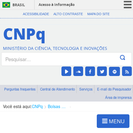
Acesso à informação
BRASIL
CORONAVÍRUS (COVID-19)
ACESSIBILIDADE
ALTO CONTRASTE
MAPA DO SITE
Participe
CNPq
Serviços
Legislação
MINISTÉRIO DA CIÊNCIA, TECNOLOGIA E INOVAÇÕES
Canais
Perguntas frequentes
Central de Atendimento
Serviços
E-mail do Pesquisador
Área de imprensa
Você está aqui:
CNPq
Bolsas e Auxílios Vigentes
Projetos de Pesquisa
MENU