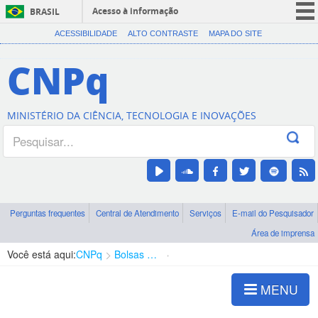
Acesso à informação
BRASIL
CORONAVÍRUS (COVID-19)
ACESSIBILIDADE
ALTO CONTRASTE
MAPA DO SITE
Participe
CNPq
Serviços
Legislação
MINISTÉRIO DA CIÊNCIA, TECNOLOGIA E INOVAÇÕES
Canais
Perguntas frequentes
Central de Atendimento
Serviços
E-mail do Pesquisador
Área de imprensa
Você está aqui:
CNPq
Bolsas e Auxílios Vigentes
Projetos de Pesquisa
MENU