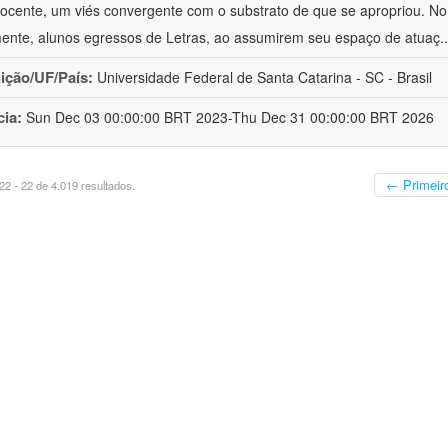
ocente, um viés convergente com o substrato de que se apropriou. No e
mente, alunos egressos de Letras, ao assumirem seu espaço de atuaç
.
uição/UF/País:
Universidade Federal de Santa Catarina - SC - Brasil
cia:
Sun Dec 03 00:00:00 BRT 2023-Thu Dec 31 00:00:00 BRT 2026
← Primeir
2 - 22 de 4.019 resultados.