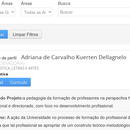
 Áreas
Áreas
Busca
rar
Limpar Filtros
Adriana de Carvalho Kuerten Dellagnelo
DENADOR(A)
STICA, LETRAS E ARTES
stica
il
Currículo
 do Projeto:
a pedagogia da formação de professores na perspectiva his
ional e direcionado, com foco no desenvolvimento profissional.
mo:
A ação da Universidade no processo de formação do profissional d
 que tal profissional se apropriar de um construto teórico-metodológico