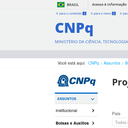
Acesso à informação
BRASIL
Ir para o conteúdo
1
Ir para o menu
2
Ir pa
CNPq
MINISTÉRIO DA CIÊNCIA, TECNOLOGI
Você está aqui:
CNPq
Assuntos
B
Pro
ASSUNTOS
Institucional
País
Bolsas e Auxílios