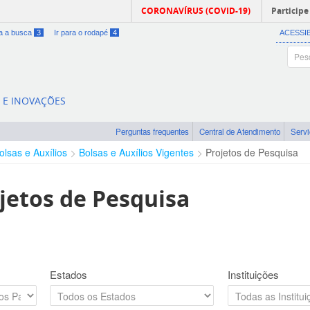
CORONAVÍRUS (COVID-19)
Participe
ra a busca
3
Ir para o rodapé
4
ACESSI
A E INOVAÇÕES
Perguntas frequentes
Central de Atendimento
Serv
olsas e Auxílios
Bolsas e Auxílios Vigentes
Projetos de Pesquisa
jetos de Pesquisa
Estados
Instituições