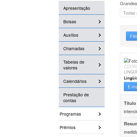
Grandes
Apresentação
Bolsas
Auxílios
Filt
Chamadas
Tabelas de
COOR
valores
LINGÜÍ
Lingüí
Calendários
E-ma
Prestação de
contas
Título
intenc
Programas
Resu
Prêmios
medida