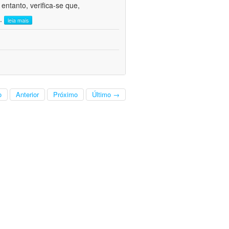
ntanto, verifica-se que,
..
leia mais
o
Anterior
Próximo
Último →