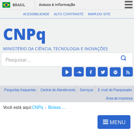
Acesso à informação
BRASIL
CORONAVÍRUS (COVID-19)
ACESSIBILIDADE
ALTO CONTRASTE
MAPA DO SITE
Participe
CNPq
Serviços
Legislação
MINISTÉRIO DA CIÊNCIA, TECNOLOGIA E INOVAÇÕES
Canais
Perguntas frequentes
Central de Atendimento
Serviços
E-mail do Pesquisador
Área de imprensa
Você está aqui:
CNPq
Bolsas e Auxílios Vigentes
Projetos de Pesquisa
MENU