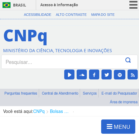
Acesso à informação
BRASIL
CORONAVÍRUS (COVID-19)
ACESSIBILIDADE
ALTO CONTRASTE
MAPA DO SITE
Participe
CNPq
Serviços
Legislação
MINISTÉRIO DA CIÊNCIA, TECNOLOGIA E INOVAÇÕES
Canais
Perguntas frequentes
Central de Atendimento
Serviços
E-mail do Pesquisador
Área de imprensa
Você está aqui:
CNPq
Bolsas e Auxílios Vigentes
Projetos de Pesquisa
MENU