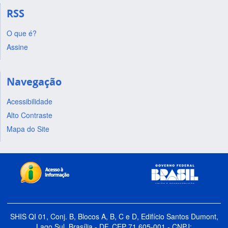
RSS
O que é?
Assine
Navegação
Acessibilidade
Alto Contraste
Mapa do Site
SHIS QI 01, Conj. B, Blocos A, B, C e D, Edifício Santos Dumont,
Lago Sul, Brasília - DF, CEP 71.605-001 - CNPJ: