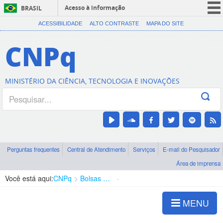
Acesso à informação
BRASIL
CORONAVÍRUS (COVID-19)
ACESSIBILIDADE
ALTO CONTRASTE
MAPA DO SITE
Participe
CNPq
Serviços
Legislação
MINISTÉRIO DA CIÊNCIA, TECNOLOGIA E INOVAÇÕES
Canais
Perguntas frequentes
Central de Atendimento
Serviços
E-mail do Pesquisador
Área de imprensa
Você está aqui:
CNPq
Bolsas e Auxílios Vigentes
Projetos de Pesquisa
MENU