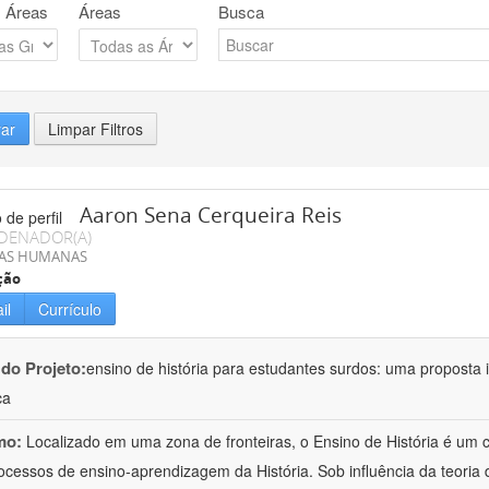
 Áreas
Áreas
Busca
rar
Limpar Filtros
Aaron Sena Cerqueira Reis
DENADOR(A)
IAS HUMANAS
ção
il
Currículo
 do Projeto:
ensino de história para estudantes surdos: uma proposta i
ca
mo:
Localizado em uma zona de fronteiras, o Ensino de História é um
ocessos de ensino-aprendizagem da História. Sob influência da teoria d