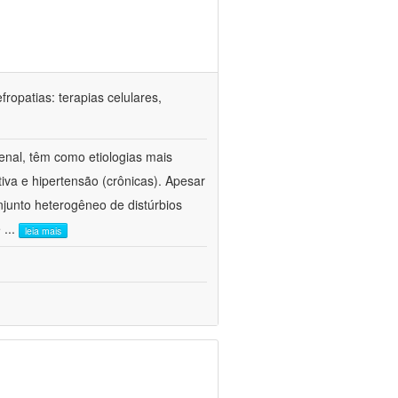
ropatias: terapias celulares,
enal, têm como etiologias mais
iva e hipertensão (crônicas). Apesar
junto heterogêneo de distúrbios
e
...
leia mais