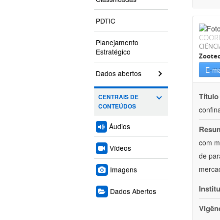
PDTIC
COOR
Planejamento
CIÊNCI
Estratégico
Zoote
E-ma
Dados abertos
Título
CENTRAIS DE
CONTEÚDOS
confin
Áudios
Resu
com mú
Vídeos
de par
mercad
Imagens
Instit
Dados Abertos
Vigên