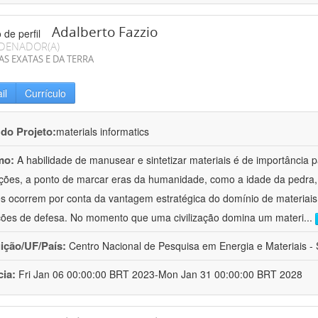
Adalberto Fazzio
DENADOR(A)
AS EXATAS E DA TERRA
il
Currículo
 do Projeto:
materials informatics
mo:
A habilidade de manusear e sintetizar materiais é de importância 
zações, a ponto de marcar eras da humanidade, como a idade da pedra, 
es ocorrem por conta da vantagem estratégica do domínio de materiais,
ções de defesa. No momento que uma civilização domina um materi
...
uição/UF/País:
Centro Nacional de Pesquisa em Energia e Materiais - S
cia:
Fri Jan 06 00:00:00 BRT 2023-Mon Jan 31 00:00:00 BRT 2028