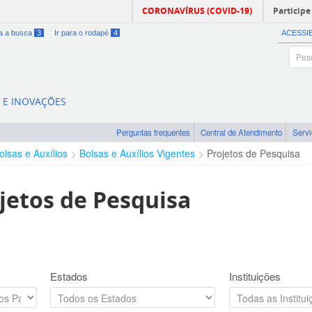
CORONAVÍRUS (COVID-19)
Participe
ra a busca
3
Ir para o rodapé
4
ACESSI
A E INOVAÇÕES
Perguntas frequentes
Central de Atendimento
Serv
olsas e Auxílios
Bolsas e Auxílios Vigentes
Projetos de Pesquisa
jetos de Pesquisa
Estados
Instituições