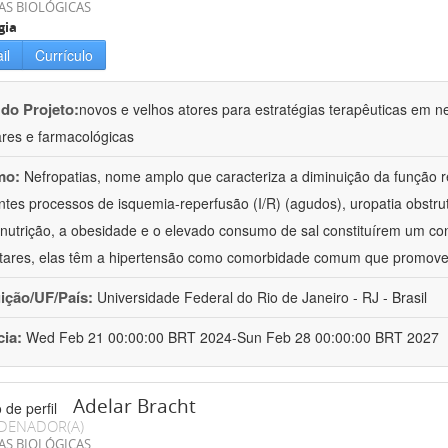
AS BIOLÓGICAS
gia
il
Currículo
 do Projeto:
novos e velhos atores para estratégias terapêuticas em nef
ares e farmacológicas
mo:
Nefropatias, nome amplo que caracteriza a diminuição da função r
ntes processos de isquemia-reperfusão (I/R) (agudos), uropatia obstrut
nutrição, a obesidade e o elevado consumo de sal constituírem um con
tares, elas têm a hipertensão como comorbidade comum que promov
uição/UF/País:
Universidade Federal do Rio de Janeiro - RJ - Brasil
cia:
Wed Feb 21 00:00:00 BRT 2024-Sun Feb 28 00:00:00 BRT 2027
Adelar Bracht
DENADOR(A)
AS BIOLÓGICAS