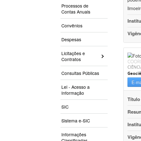
Processos de
limoei
Contas Anuais
Instit
Convênios
Vigên
Despesas
Licitações e
Contratos
COOR
CIÊNCI
Consultas Públicas
Geociê
E-ma
Lei - Acesso a
Informação
Título
SIC
Resu
Sistema e-SIC
Instit
Informações
Vigên
Classificadas