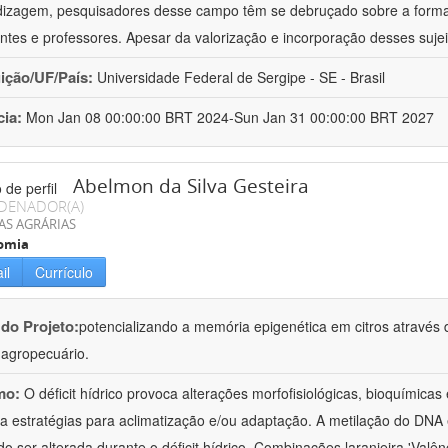
izagem, pesquisadores desse campo têm se debruçado sobre a formaç
ntes e professores. Apesar da valorização e incorporação desses sujei
uição/UF/País:
Universidade Federal de Sergipe - SE - Brasil
cia:
Mon Jan 08 00:00:00 BRT 2024-Sun Jan 31 00:00:00 BRT 2027
Abelmon da Silva Gesteira
DENADOR(A)
AS AGRÁRIAS
omia
il
Currículo
 do Projeto:
potencializando a memória epigenética em citros através d
o agropecuário.
mo:
O déficit hídrico provoca alterações morfofisiológicas, bioquímica
 a estratégias para aclimatização e/ou adaptação. A metilação do DNA 
o ser alterada durante o déficit hídrico. Combinações laranjeira 'Valên