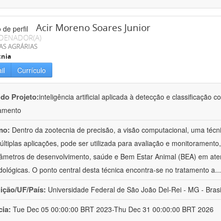
Acir Moreno Soares Junior
DENADOR(A)
AS AGRÁRIAS
cnia
il
Currículo
 do Projeto:
inteligência artificial aplicada à detecção e classificaçã
amento
mo:
Dentro da zootecnia de precisão, a visão computacional, uma técni
ltiplas aplicações, pode ser utilizada para avaliação e monitoramento, 
âmetros de desenvolvimento, saúde e Bem Estar Animal (BEA) em ate
ológicas. O ponto central desta técnica encontra-se no tratamento a
..
uição/UF/País:
Universidade Federal de São João Del-Rei - MG - Brasi
cia:
Tue Dec 05 00:00:00 BRT 2023-Thu Dec 31 00:00:00 BRT 2026