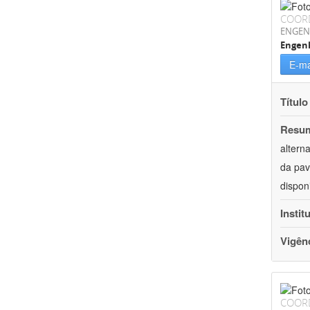
COOR
ENGEN
Engenh
E-ma
Título
Resu
altern
da pav
dispon
Instit
Vigên
COOR