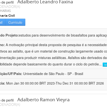
Adalberto Leandro Faxina
DENADOR(A)
HARIAS
aria Civil
il
Currículo
 do Projeto:
estudos para desenvolvimento de bioasfaltos para aplic
mo:
A motivação principal desta proposta de pesquisa é a necessidade
ativos ao asfalto, que é um material de construção largamente usado 
imentação para produzir misturas asfálticas. Asfaltos são derivados da
ibilidade depende basicamente do quanto durar o ciclo do petróle
...
le
uição/UF/País:
Universidade de São Paulo - SP - Brasil
cia:
Mon Jan 30 00:00:00 BRT 2023-Thu Dec 31 00:00:00 BRT 2026
Adalberto Ramon Vieyra
DENADOR(A)