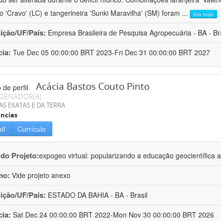
ro 'Cravo' (LC) e tangerineira 'Sunki Maravilha' (SM) foram
...
leia mais
uição/UF/País:
Empresa Brasileira de Pesquisa Agropecuária - BA - Bra
cia:
Tue Dec 05 00:00:00 BRT 2023-Fri Dec 31 00:00:00 BRT 2027
Acácia Bastos Couto Pinto
DENADOR(A)
AS EXATAS E DA TERRA
ncias
il
Currículo
 do Projeto:
expogeo virtual: popularizando a educação geocientífica a
mo:
Vide projeto anexo
uição/UF/País:
ESTADO DA BAHIA - BA - Brasil
cia:
Sat Dec 24 00:00:00 BRT 2022-Mon Nov 30 00:00:00 BRT 2026