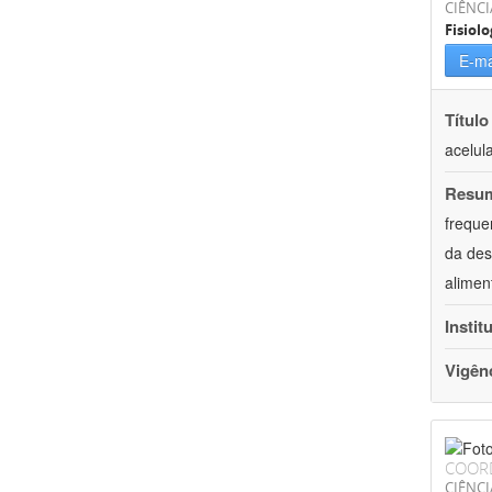
CIÊNCI
Fisiolo
E-ma
Título
acelul
Resu
freque
da des
alimen
Instit
Vigên
COOR
CIÊNCI