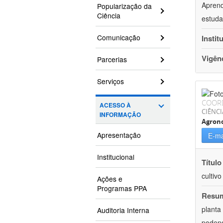
Aprend
Popularização da
Ciência
estuda
Comunicação
Instit
Vigên
Parcerias
Serviços
COOR
ACESSO À
CIÊNCI
INFORMAÇÃO
Agron
Apresentação
E-ma
Institucional
Título
cultiv
Ações e
Programas PPA
Resu
planta
Auditoria Interna
podend