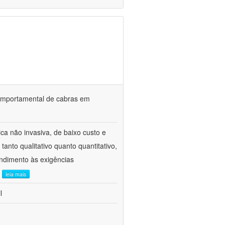
o comportamental de cabras em
ca não invasiva, de baixo custo e
tanto qualitativo quanto quantitativo,
ndimento às exigências
.
leia mais
l