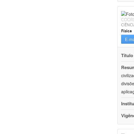
COOR
CIÊNCI
Física
E-ma
Título
Resu
civili
divisõ
aplica
Instit
Vigên