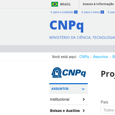
Acesso à informação
BRASIL
Ir para o conteúdo
1
Ir para o menu
2
Ir pa
CNPq
MINISTÉRIO DA CIÊNCIA, TECNOLOGI
Você está aqui:
CNPq
Assuntos
B
Pro
ASSUNTOS
Institucional
País
Bolsas e Auxílios