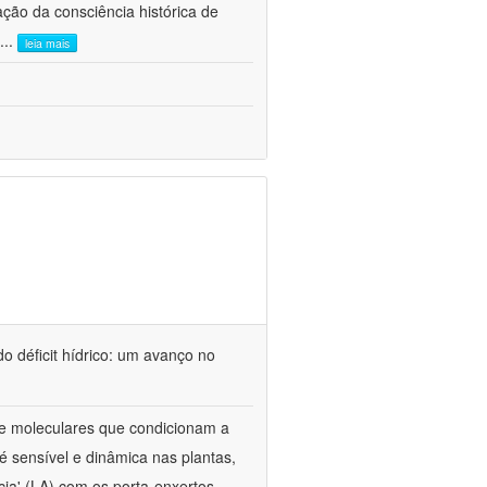
ão da consciência histórica de
...
leia mais
o déficit hídrico: um avanço no
s e moleculares que condicionam a
é sensível e dinâmica nas plantas,
cia' (LA) com os porta-enxertos