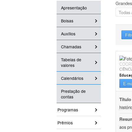
Grandes
Apresentação
Bolsas
Auxílios
Filt
Chamadas
Tabelas de
COOR
valores
CIÊNC
Educa
Calendários
E-ma
Prestação de
contas
Título
históri
Programas
Resu
Prêmios
aos pr