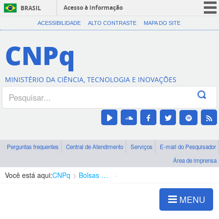
Acesso à informação
BRASIL
CORONAVÍRUS (COVID-19)
ACESSIBILIDADE
ALTO CONTRASTE
MAPA DO SITE
Participe
CNPq
Serviços
Legislação
MINISTÉRIO DA CIÊNCIA, TECNOLOGIA E INOVAÇÕES
Canais
Perguntas frequentes
Central de Atendimento
Serviços
E-mail do Pesquisador
Área de imprensa
Você está aqui:
CNPq
Bolsas e Auxílios Vigentes
Projetos de Pesquisa
MENU