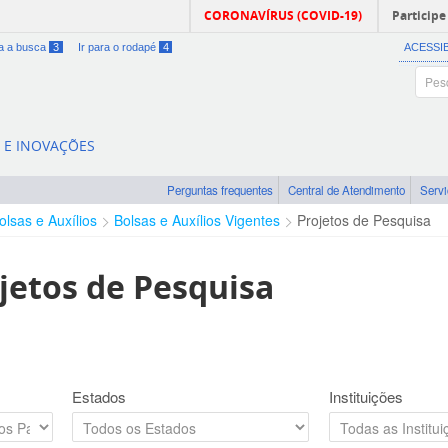
CORONAVÍRUS (COVID-19)
Participe
ra a busca
3
Ir para o rodapé
4
ACESSI
A E INOVAÇÕES
Perguntas frequentes
Central de Atendimento
Serv
olsas e Auxílios
Bolsas e Auxílios Vigentes
Projetos de Pesquisa
jetos de Pesquisa
Estados
Instituições