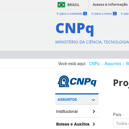
Acesso à informação
BRASIL
Ir para o conteúdo
1
Ir para o menu
2
Ir pa
CNPq
MINISTÉRIO DA CIÊNCIA, TECNOLOGI
Você está aqui:
CNPq
Assuntos
B
Pro
ASSUNTOS
Institucional
País
Bolsas e Auxílios