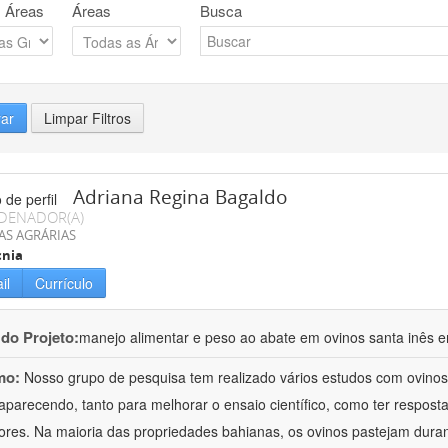
 Áreas
Áreas
Busca
rar
Limpar Filtros
Adriana Regina Bagaldo
DENADOR(A)
AS AGRÁRIAS
cnia
il
Currículo
 do Projeto:
manejo alimentar e peso ao abate em ovinos santa inês e
mo:
Nosso grupo de pesquisa tem realizado vários estudos com ovinos
aparecendo, tanto para melhorar o ensaio científico, como ter respost
ores. Na maioria das propriedades bahianas, os ovinos pastejam duran