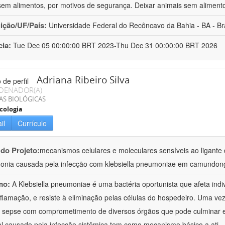
sem alimentos, por motivos de segurança. Deixar animais sem aliment
uição/UF/País:
Universidade Federal do Recôncavo da Bahia - BA - Bra
cia:
Tue Dec 05 00:00:00 BRT 2023-Thu Dec 31 00:00:00 BRT 2026
Adriana Ribeiro Silva
DENADOR(A)
AS BIOLÓGICAS
cologia
il
Currículo
 do Projeto:
mecanismos celulares e moleculares sensíveis ao ligante 
nia causada pela infecção com klebsiella pneumoniae em camundon
mo:
A Klebsiella pneumoniae é uma bactéria oportunista que afeta in
nflamação, e resiste à eliminação pelas células do hospedeiro. Uma ve
à sepse com comprometimento de diversos órgãos que pode culminar 
al causado pela infecção sistêmica tem como mecanismo básico a ati
..