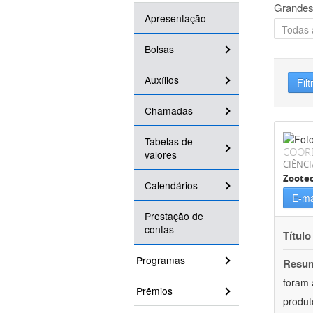
Grandes
Apresentação
Bolsas
Auxílios
Filt
Chamadas
Tabelas de
COOR
valores
CIÊNCI
Zoote
Calendários
E-ma
Prestação de
contas
Título
Programas
Resu
foram 
Prêmios
produt