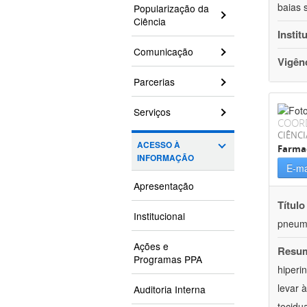
baias 
Popularização da
Ciência
Instit
Comunicação
Vigên
Parcerias
Serviços
COOR
CIÊNCI
ACESSO À
Farma
INFORMAÇÃO
E-ma
Apresentação
Título
Institucional
pneumo
Ações e
Resu
Programas PPA
hiperi
levar 
Auditoria Interna
tecidu