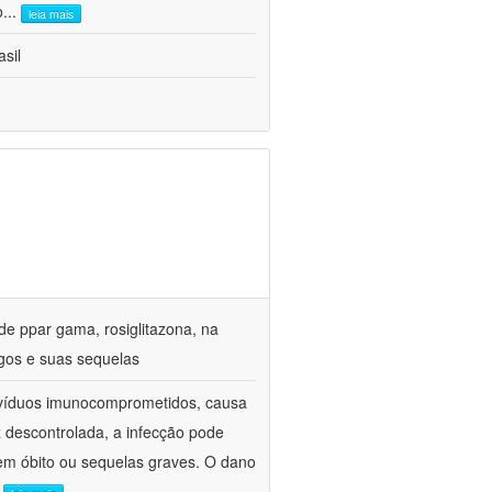
o
...
leia mais
sil
de ppar gama, rosiglitazona, na
gos e suas sequelas
divíduos imunocomprometidos, causa
z descontrolada, a infecção pode
em óbito ou sequelas graves. O dano
.