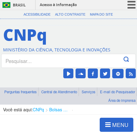
Acesso à informação
BRASIL
CORONAVÍRUS (COVID-19)
ACESSIBILIDADE
ALTO CONTRASTE
MAPA DO SITE
Participe
CNPq
Serviços
Legislação
MINISTÉRIO DA CIÊNCIA, TECNOLOGIA E INOVAÇÕES
Canais
Perguntas frequentes
Central de Atendimento
Serviços
E-mail do Pesquisador
Área de imprensa
Você está aqui:
CNPq
Bolsas e Auxílios Vigentes
Projetos de Pesquisa
MENU