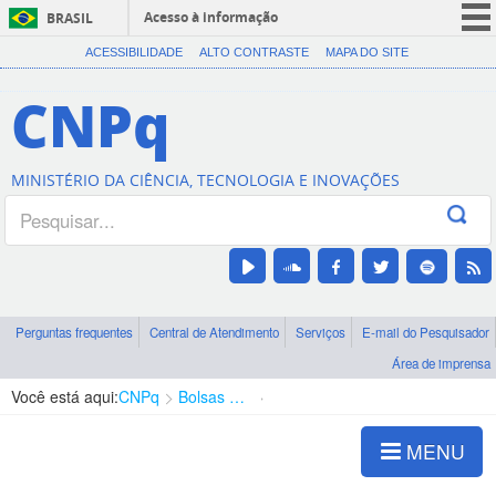
Acesso à informação
BRASIL
CORONAVÍRUS (COVID-19)
ACESSIBILIDADE
ALTO CONTRASTE
MAPA DO SITE
Participe
CNPq
Serviços
Legislação
MINISTÉRIO DA CIÊNCIA, TECNOLOGIA E INOVAÇÕES
Canais
Perguntas frequentes
Central de Atendimento
Serviços
E-mail do Pesquisador
Área de imprensa
Você está aqui:
CNPq
Bolsas e Auxílios Vigentes
Projetos de Pesquisa
MENU