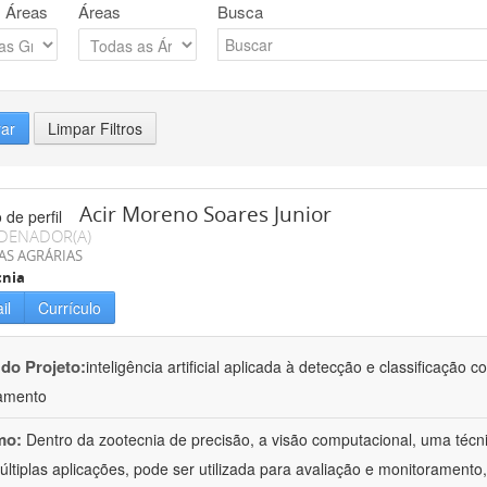
 Áreas
Áreas
Busca
rar
Limpar Filtros
Acir Moreno Soares Junior
DENADOR(A)
AS AGRÁRIAS
cnia
il
Currículo
 do Projeto:
inteligência artificial aplicada à detecção e classificaçã
amento
mo:
Dentro da zootecnia de precisão, a visão computacional, uma técni
ltiplas aplicações, pode ser utilizada para avaliação e monitoramento, 