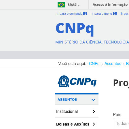
Acesso à informação
BRASIL
Ir para o conteúdo
1
Ir para o menu
2
Ir pa
CNPq
MINISTÉRIO DA CIÊNCIA, TECNOLOGI
Você está aqui:
CNPq
Assuntos
B
Pro
ASSUNTOS
Institucional
País
Bolsas e Auxílios