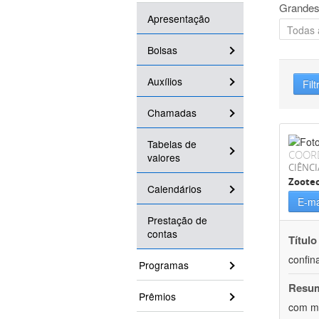
Grandes
Apresentação
Bolsas
Auxílios
Filt
Chamadas
Tabelas de
COOR
valores
CIÊNCI
Zoote
Calendários
E-ma
Prestação de
contas
Título
confin
Programas
Resu
Prêmios
com mú