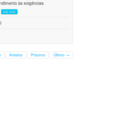
ndimento às exigências
.
leia mais
l
o
Anterior
Próximo
Último →