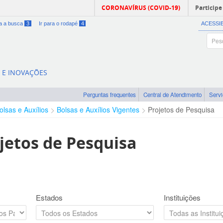
CORONAVÍRUS (COVID-19)
Participe
ra a busca
3
Ir para o rodapé
4
ACESSI
A E INOVAÇÕES
Perguntas frequentes
Central de Atendimento
Serv
olsas e Auxílios
Bolsas e Auxílios Vigentes
Projetos de Pesquisa
jetos de Pesquisa
Estados
Instituições