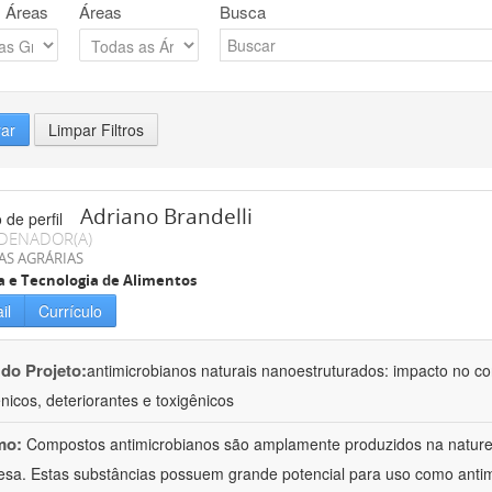
 Áreas
Áreas
Busca
rar
Limpar Filtros
Adriano Brandelli
DENADOR(A)
AS AGRÁRIAS
a e Tecnologia de Alimentos
il
Currículo
 do Projeto:
antimicrobianos naturais nanoestruturados: impacto no c
nicos, deteriorantes e toxigênicos
mo:
Compostos antimicrobianos são amplamente produzidos na natu
esa. Estas substâncias possuem grande potencial para uso como anti