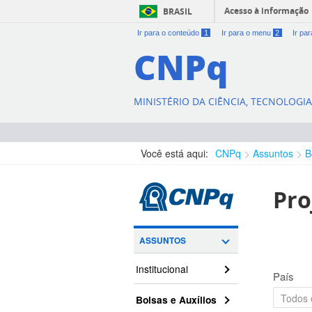
Acesso à informação
BRASIL
Ir para o conteúdo
1
Ir para o menu
2
Ir pa
CNPq
MINISTÉRIO DA CIÊNCIA, TECNOLOGI
Você está aqui:
CNPq
Assuntos
B
Pro
ASSUNTOS
Institucional
País
Bolsas e Auxílios