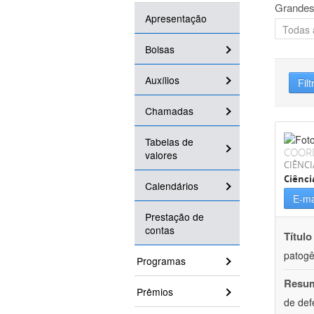
Grandes
Apresentação
Bolsas
Auxílios
Filt
Chamadas
Tabelas de
COOR
valores
CIÊNCI
Ciênci
Calendários
E-ma
Prestação de
contas
Título
patogê
Programas
Resu
Prêmios
de def