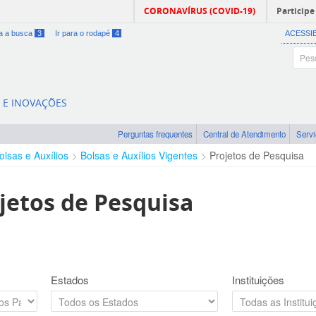
CORONAVÍRUS (COVID-19)
Participe
ra a busca
3
Ir para o rodapé
4
ACESSI
A E INOVAÇÕES
Perguntas frequentes
Central de Atendimento
Serv
olsas e Auxílios
Bolsas e Auxílios Vigentes
Projetos de Pesquisa
jetos de Pesquisa
Estados
Instituições