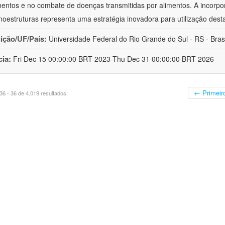
mentos e no combate de doenças transmitidas por alimentos. A incorpo
oestruturas representa uma estratégia inovadora para utilização dest
uição/UF/País:
Universidade Federal do Rio Grande do Sul - RS - Brasi
cia:
Fri Dec 15 00:00:00 BRT 2023-Thu Dec 31 00:00:00 BRT 2026
← Primeir
6 - 36 de 4.019 resultados.