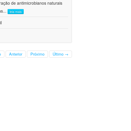
ração de antimicrobianos naturais
as
...
leia mais
l
o
Anterior
Próximo
Último →