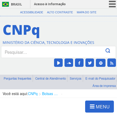
Acesso à informação
BRASIL
CORONAVÍRUS (COVID-19)
ACESSIBILIDADE
ALTO CONTRASTE
MAPA DO SITE
Participe
CNPq
Serviços
Legislação
MINISTÉRIO DA CIÊNCIA, TECNOLOGIA E INOVAÇÕES
Canais
Perguntas frequentes
Central de Atendimento
Serviços
E-mail do Pesquisador
Área de imprensa
Você está aqui:
CNPq
Bolsas e Auxílios Vigentes
Projetos de Pesquisa
MENU