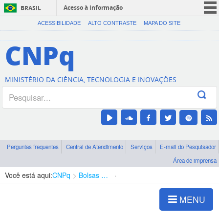
Acesso à informação
BRASIL
CORONAVÍRUS (COVID-19)
ACESSIBILIDADE
ALTO CONTRASTE
MAPA DO SITE
Participe
CNPq
Serviços
Legislação
MINISTÉRIO DA CIÊNCIA, TECNOLOGIA E INOVAÇÕES
Canais
Perguntas frequentes
Central de Atendimento
Serviços
E-mail do Pesquisador
Área de imprensa
Você está aqui:
CNPq
Bolsas e Auxílios Vigentes
Projetos de Pesquisa
MENU