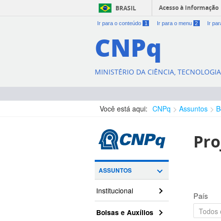
Acesso à informação
BRASIL
Ir para o conteúdo
1
Ir para o menu
2
Ir pa
CNPq
MINISTÉRIO DA CIÊNCIA, TECNOLOGI
Você está aqui:
CNPq
Assuntos
B
Pro
ASSUNTOS
Institucional
País
Bolsas e Auxílios