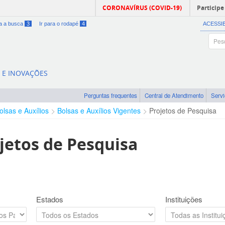
CORONAVÍRUS (COVID-19)
Participe
ra a busca
3
Ir para o rodapé
4
ACESSI
A E INOVAÇÕES
Perguntas frequentes
Central de Atendimento
Serv
olsas e Auxílios
Bolsas e Auxílios Vigentes
Projetos de Pesquisa
jetos de Pesquisa
Estados
Instituições