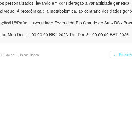
os personalizados, levando em consideração a variabilidade genética, a
ndivíduo. A proteômica e a metabolômica, ao contrário dos dados ge
uição/UF/País:
Universidade Federal do Rio Grande do Sul - RS - Brasi
cia:
Mon Dec 11 00:00:00 BRT 2023-Thu Dec 31 00:00:00 BRT 2026
← Primeir
3 - 33 de 4.019 resultados.