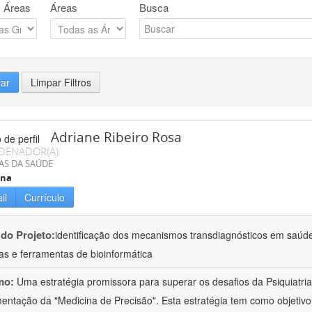
 Áreas
Áreas
Busca
rar
Limpar Filtros
Adriane Ribeiro Rosa
DENADOR(A)
AS DA SAÚDE
ina
il
Currículo
 do Projeto:
identificação dos mecanismos transdiagnósticos em saúd
as e ferramentas de bioinformática
mo:
Uma estratégia promissora para superar os desafios da Psiquiatria 
entação da "Medicina de Precisão". Esta estratégia tem como objetiv