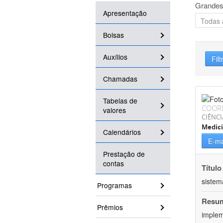
Grandes
Apresentação
Bolsas
Auxílios
Filt
Chamadas
Tabelas de
COOR
valores
CIÊNCI
Medic
Calendários
E-ma
Prestação de
contas
Título
sistem
Programas
Resu
Prêmios
implem