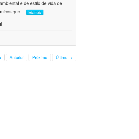
mbiental e de estilo de vida de
nômicos que
...
leia mais
l
o
Anterior
Próximo
Último →