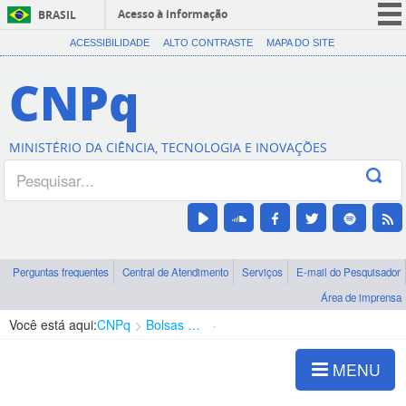
Acesso à informação
BRASIL
CORONAVÍRUS (COVID-19)
ACESSIBILIDADE
ALTO CONTRASTE
MAPA DO SITE
Participe
CNPq
Serviços
Legislação
MINISTÉRIO DA CIÊNCIA, TECNOLOGIA E INOVAÇÕES
Canais
Perguntas frequentes
Central de Atendimento
Serviços
E-mail do Pesquisador
Área de imprensa
Você está aqui:
CNPq
Bolsas e Auxílios Vigentes
Projetos de Pesquisa
MENU