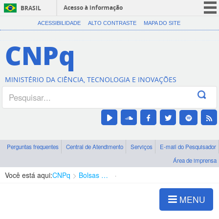
Acesso à informação
BRASIL
CORONAVÍRUS (COVID-19)
ACESSIBILIDADE
ALTO CONTRASTE
MAPA DO SITE
Participe
CNPq
Serviços
Legislação
MINISTÉRIO DA CIÊNCIA, TECNOLOGIA E INOVAÇÕES
Canais
Perguntas frequentes
Central de Atendimento
Serviços
E-mail do Pesquisador
Área de imprensa
Você está aqui:
CNPq
Bolsas e Auxílios Vigentes
Projetos de Pesquisa
MENU