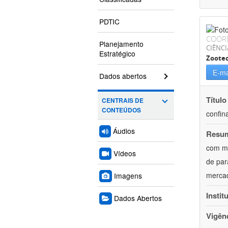
PDTIC
COOR
Planejamento
CIÊNCI
Estratégico
Zoote
E-ma
Dados abertos
Título
CENTRAIS DE
CONTEÚDOS
confin
Áudios
Resu
com mú
Vídeos
de par
mercad
Imagens
Instit
Dados Abertos
Vigên