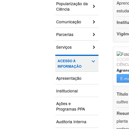
Aprend
Popularização da
Ciência
estuda
Comunicação
Instit
Vigên
Parcerias
Serviços
COOR
ACESSO À
CIÊNCI
INFORMAÇÃO
Agron
Apresentação
E-ma
Institucional
Título
cultiv
Ações e
Programas PPA
Resu
planta
Auditoria Interna
podend