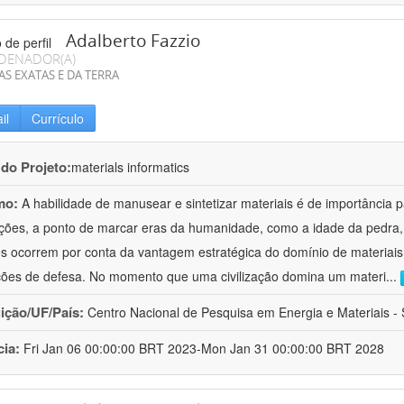
Adalberto Fazzio
DENADOR(A)
AS EXATAS E DA TERRA
il
Currículo
 do Projeto:
materials informatics
mo:
A habilidade de manusear e sintetizar materiais é de importância 
zações, a ponto de marcar eras da humanidade, como a idade da pedra, 
es ocorrem por conta da vantagem estratégica do domínio de materiais,
ções de defesa. No momento que uma civilização domina um materi
...
uição/UF/País:
Centro Nacional de Pesquisa em Energia e Materiais - S
cia:
Fri Jan 06 00:00:00 BRT 2023-Mon Jan 31 00:00:00 BRT 2028