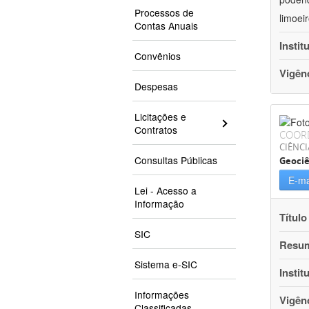
Processos de
limoei
Contas Anuais
Instit
Convênios
Vigên
Despesas
Licitações e
Contratos
COOR
CIÊNCI
Consultas Públicas
Geociê
E-ma
Lei - Acesso a
Informação
Título
SIC
Resu
Sistema e-SIC
Instit
Informações
Vigên
Classificadas