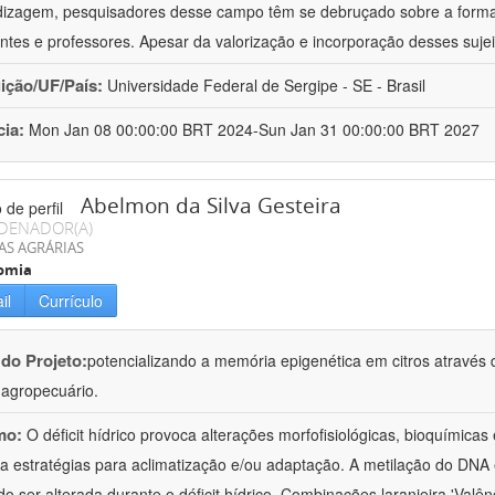
izagem, pesquisadores desse campo têm se debruçado sobre a formaç
ntes e professores. Apesar da valorização e incorporação desses sujei
uição/UF/País:
Universidade Federal de Sergipe - SE - Brasil
cia:
Mon Jan 08 00:00:00 BRT 2024-Sun Jan 31 00:00:00 BRT 2027
Abelmon da Silva Gesteira
DENADOR(A)
AS AGRÁRIAS
omia
il
Currículo
 do Projeto:
potencializando a memória epigenética em citros através d
o agropecuário.
mo:
O déficit hídrico provoca alterações morfofisiológicas, bioquímica
 a estratégias para aclimatização e/ou adaptação. A metilação do DNA 
o ser alterada durante o déficit hídrico. Combinações laranjeira 'Valên