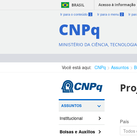
Acesso à informação
BRASIL
Ir para o conteúdo
1
Ir para o menu
2
Ir pa
CNPq
MINISTÉRIO DA CIÊNCIA, TECNOLOGI
Você está aqui:
CNPq
Assuntos
B
Pro
ASSUNTOS
Institucional
País
Bolsas e Auxílios