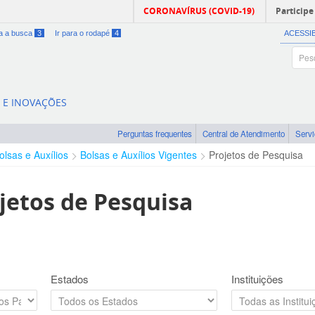
CORONAVÍRUS (COVID-19)
Participe
ra a busca
3
Ir para o rodapé
4
ACESSI
A E INOVAÇÕES
Perguntas frequentes
Central de Atendimento
Serv
olsas e Auxílios
Bolsas e Auxílios Vigentes
Projetos de Pesquisa
jetos de Pesquisa
Estados
Instituições