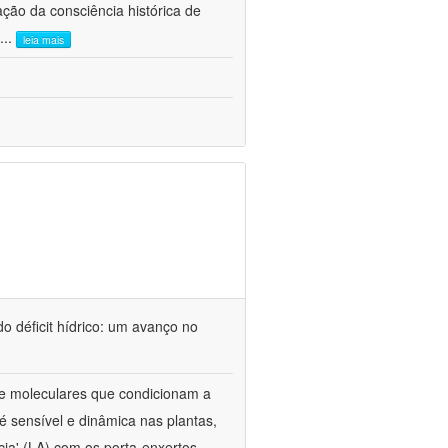
ão da consciência histórica de
...
leia mais
o déficit hídrico: um avanço no
s e moleculares que condicionam a
é sensível e dinâmica nas plantas,
cia' (LA) com os porta-enxertos