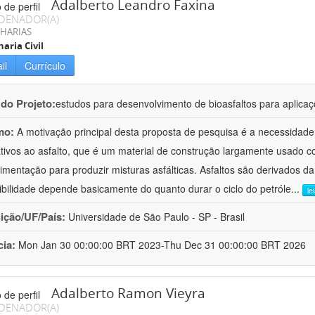
Adalberto Leandro Faxina
DENADOR(A)
HARIAS
aria Civil
il
Currículo
 do Projeto:
estudos para desenvolvimento de bioasfaltos para aplic
mo:
A motivação principal desta proposta de pesquisa é a necessidade
ativos ao asfalto, que é um material de construção largamente usado 
imentação para produzir misturas asfálticas. Asfaltos são derivados da
ibilidade depende basicamente do quanto durar o ciclo do petróle
...
le
uição/UF/País:
Universidade de São Paulo - SP - Brasil
cia:
Mon Jan 30 00:00:00 BRT 2023-Thu Dec 31 00:00:00 BRT 2026
Adalberto Ramon Vieyra
DENADOR(A)