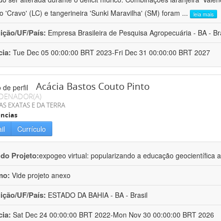
ro 'Cravo' (LC) e tangerineira 'Sunki Maravilha' (SM) foram
...
leia mais
uição/UF/País:
Empresa Brasileira de Pesquisa Agropecuária - BA - Bra
cia:
Tue Dec 05 00:00:00 BRT 2023-Fri Dec 31 00:00:00 BRT 2027
Acácia Bastos Couto Pinto
DENADOR(A)
AS EXATAS E DA TERRA
ncias
il
Currículo
 do Projeto:
expogeo virtual: popularizando a educação geocientífica a
mo:
Vide projeto anexo
uição/UF/País:
ESTADO DA BAHIA - BA - Brasil
cia:
Sat Dec 24 00:00:00 BRT 2022-Mon Nov 30 00:00:00 BRT 2026