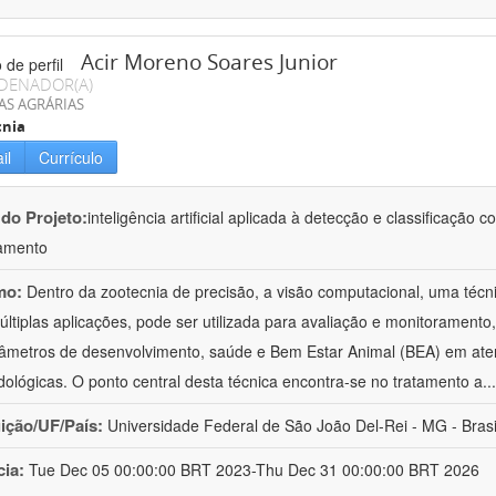
Acir Moreno Soares Junior
DENADOR(A)
AS AGRÁRIAS
cnia
il
Currículo
 do Projeto:
inteligência artificial aplicada à detecção e classificaçã
amento
mo:
Dentro da zootecnia de precisão, a visão computacional, uma técni
ltiplas aplicações, pode ser utilizada para avaliação e monitoramento, 
âmetros de desenvolvimento, saúde e Bem Estar Animal (BEA) em ate
ológicas. O ponto central desta técnica encontra-se no tratamento a
..
uição/UF/País:
Universidade Federal de São João Del-Rei - MG - Brasi
cia:
Tue Dec 05 00:00:00 BRT 2023-Thu Dec 31 00:00:00 BRT 2026