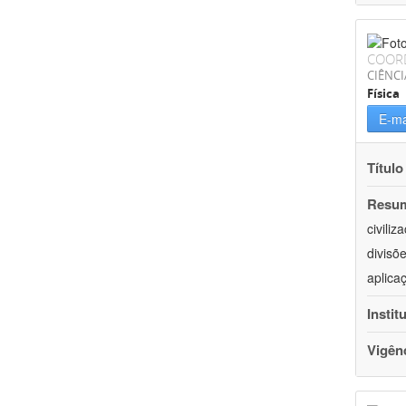
COOR
CIÊNCI
Física
E-ma
Título
Resu
civili
divisõ
aplica
Instit
Vigên