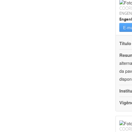
COOR
ENGEN
Engenh
E-ma
Título
Resu
altern
da pav
dispon
Instit
Vigên
COOR