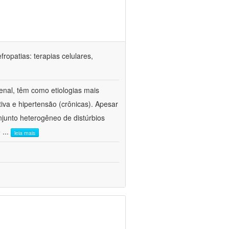
ropatias: terapias celulares,
enal, têm como etiologias mais
iva e hipertensão (crônicas). Apesar
junto heterogêneo de distúrbios
e
...
leia mais