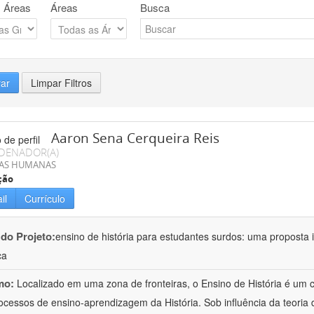
 Áreas
Áreas
Busca
rar
Limpar Filtros
Aaron Sena Cerqueira Reis
DENADOR(A)
IAS HUMANAS
ção
il
Currículo
 do Projeto:
ensino de história para estudantes surdos: uma proposta i
ca
mo:
Localizado em uma zona de fronteiras, o Ensino de História é um
ocessos de ensino-aprendizagem da História. Sob influência da teoria d