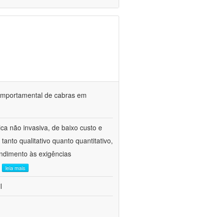
o comportamental de cabras em
ca não invasiva, de baixo custo e
tanto qualitativo quanto quantitativo,
ndimento às exigências
.
leia mais
l