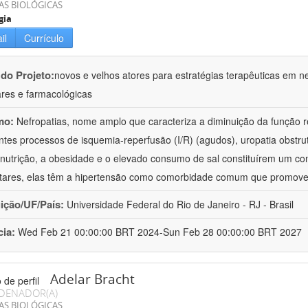
AS BIOLÓGICAS
gia
il
Currículo
 do Projeto:
novos e velhos atores para estratégias terapêuticas em nef
ares e farmacológicas
mo:
Nefropatias, nome amplo que caracteriza a diminuição da função r
ntes processos de isquemia-reperfusão (I/R) (agudos), uropatia obstrut
nutrição, a obesidade e o elevado consumo de sal constituírem um con
tares, elas têm a hipertensão como comorbidade comum que promov
uição/UF/País:
Universidade Federal do Rio de Janeiro - RJ - Brasil
cia:
Wed Feb 21 00:00:00 BRT 2024-Sun Feb 28 00:00:00 BRT 2027
Adelar Bracht
DENADOR(A)
AS BIOLÓGICAS