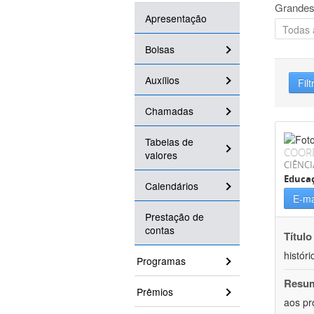
Grandes
Apresentação
Bolsas
Auxílios
Filt
Chamadas
Tabelas de
COOR
valores
CIÊNC
Educa
Calendários
E-ma
Prestação de
contas
Título
históri
Programas
Resu
Prêmios
aos pr