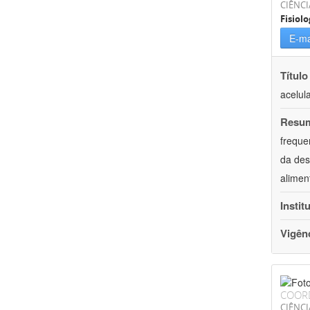
CIÊNCI
Fisiolo
E-ma
Título
acelul
Resu
freque
da des
alimen
Instit
Vigên
COOR
CIÊNCI