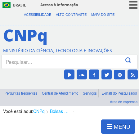
Acesso à informação
BRASIL
CORONAVÍRUS (COVID-19)
ACESSIBILIDADE
ALTO CONTRASTE
MAPA DO SITE
Participe
CNPq
Serviços
Legislação
MINISTÉRIO DA CIÊNCIA, TECNOLOGIA E INOVAÇÕES
Canais
Perguntas frequentes
Central de Atendimento
Serviços
E-mail do Pesquisador
Área de imprensa
Você está aqui:
CNPq
Bolsas e Auxílios Vigentes
Projetos de Pesquisa
MENU