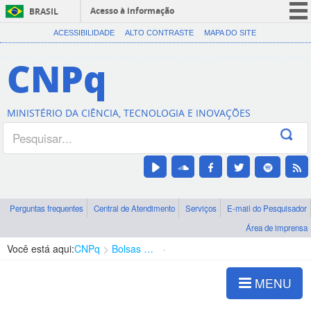
Acesso à informação
BRASIL
CORONAVÍRUS (COVID-19)
ACESSIBILIDADE
ALTO CONTRASTE
MAPA DO SITE
Participe
CNPq
Serviços
Legislação
MINISTÉRIO DA CIÊNCIA, TECNOLOGIA E INOVAÇÕES
Canais
Perguntas frequentes
Central de Atendimento
Serviços
E-mail do Pesquisador
Área de imprensa
Você está aqui:
CNPq
Bolsas e Auxílios Vigentes
Projetos de Pesquisa
MENU